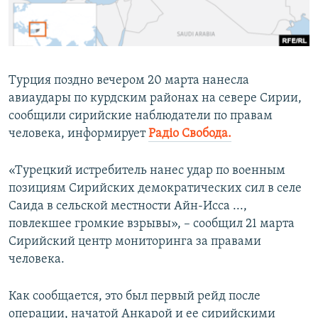
ПРИСОЕДИНЯЙТЕСЬ!
ПОБЕДИТЕЛЕЙ НЕ СУДЯТ?
КРЫМ.НЕПОКОРЕННЫЙ
ELIFBE
Турция поздно вечером 20 марта нанесла
УКРАИНСКАЯ ПРОБЛЕМА КРЫМА
авиаудары по курдским районах на севере Сирии,
Все сайты RFE/RL
сообщили сирийские наблюдатели по правам
человека, информирует
Радiо Свобода.
«Турецкий истребитель нанес удар по военным
позициям Сирийских демократических сил в селе
Саида в сельской местности Айн-Исса ...,
повлекшее громкие взрывы», – сообщил 21 марта
Сирийский центр мониторинга за правами
человека.
Как сообщается, это был первый рейд после
операции, начатой Анкарой и ее сирийскими