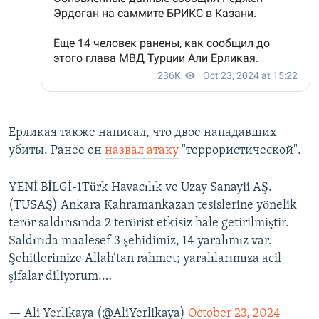
Ерликая также написал, что двое нападавших
убиты. Ранее он
назвал атаку
"террористической".
YENİ BİLGİ-1Türk Havacılık ve Uzay Sanayii AŞ.
(TUSAŞ) Ankara Kahramankazan tesislerine yönelik
terör saldırısında 2 terörist etkisiz hale getirilmiştir.
Saldırıda maalesef 3 şehidimiz, 14 yaralımız var.
Şehitlerimize Allah’tan rahmet; yaralılarımıza acil
şifalar diliyorum.…
— Ali Yerlikaya (@AliYerlikaya)
October 23, 2024