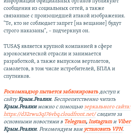
информации официальных органов публикуют
сообщения из социальных сетей, а также
связанные с произошедшей атакой изображения.
"Те, кто не соблюдает запрет [на вещание] будут
строго наказаны", – подчеркнул он.
TUSAŞ является крупной компанией в сфере
аэрокосмической отрасли и занимается
разработкой, а также выпуском вертолетов,
самолетов, в том числе истребителей, БПЛА и
спутников.
Роскомнадзор пытается заблокировать
доступ к
сайту
Крым.Реалии
. Беспрепятственно читать
Крым.Реалии
можно с помощью
зеркального сайта:
https://d32rwu3q176vbq.cloudfront.net/
следите за
основными новостями в
Telegram
,
Instagram
и
Viber
Крым.Реалии
. Рекомендуем вам
установить VPN
.