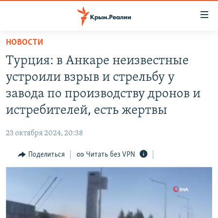
Доступность
ссылки
Вернуться
НОВОСТИ
к
НОВОСТИ
Турция: в Анкаре неизвестные
основному
СПЕЦПРОЕКТЫ
содержанию
устроили взрыв и стрельбу у
ВОДА
Вернутся
ГРУЗ 200
завода по производству дронов и
к
ИСТОРИЯ
КАРТА ВОЕННЫХ ОБЪЕКТОВ КРЫМА
истребителей, есть жертвы
главной
ЕЩЕ
11 ЛЕТ ОККУПАЦИИ КРЫМА. 11 ИСТОРИЙ СОПРОТИВЛЕНИЯ
навигации
23 октября 2024, 20:38
Вернутся
РАДІО СВОБОДА
ИНТЕРАКТИВ
к
Поделиться
Читать без VPN
КАК ОБОЙТИ БЛОКИРОВКУ
ИНФОГРАФИКА
поиску
ТЕЛЕПРОЕКТ КРЫМ.РЕАЛИИ
Українською
СОВЕТЫ ПРАВОЗАЩИТНИКОВ
Qırımtatar
ПРОПАВШИЕ БЕЗ ВЕСТИ