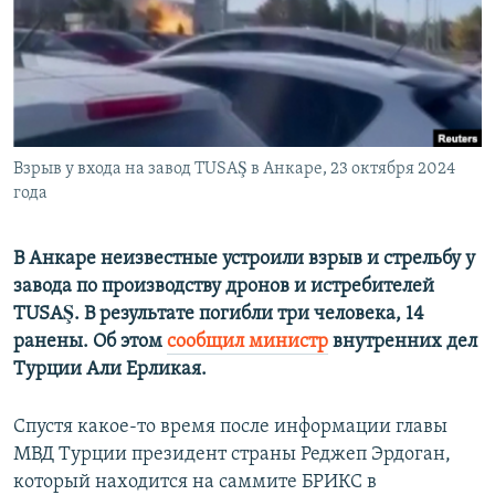
ПРИСОЕДИНЯЙТЕСЬ!
ПОБЕДИТЕЛЕЙ НЕ СУДЯТ?
КРЫМ.НЕПОКОРЕННЫЙ
ELIFBE
УКРАИНСКАЯ ПРОБЛЕМА КРЫМА
Все сайты RFE/RL
Взрыв у входа на завод TUSAŞ в Анкаре, 23 октября 2024
года
В Анкаре неизвестные устроили взрыв и стрельбу у
завода по производству дронов и истребителей
TUSAŞ. В результате погибли три человека, 14
ранены. Об этом
сообщил министр
внутренних дел
Турции Али Ерликая.
Спустя какое-то время после информации главы
МВД Турции президент страны Реджеп Эрдоган,
который находится на саммите БРИКС в