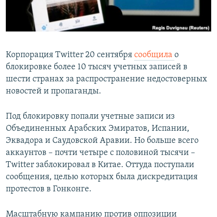
ПРИСОЕДИНЯЙТЕСЬ!
ПОБЕДИТЕЛЕЙ НЕ СУДЯТ?
КРЫМ.НЕПОКОРЕННЫЙ
ELIFBE
Корпорация Twitter 20 сентября
сообщила
о
УКРАИНСКАЯ ПРОБЛЕМА КРЫМА
блокировке более 10 тысяч учетных записей в
Все сайты RFE/RL
шести странах за распространение недостоверных
новостей и пропаганды.
Под блокировку попали учетные записи из
Объединенных Арабских Эмиратов, Испании,
Эквадора и Саудовской Аравии. Но больше всего
аккаунтов – почти четыре с половиной тысячи –
Twitter заблокировал в Китае. Оттуда поступали
сообщения, целью которых была дискредитация
протестов в Гонконге.
Масштабную кампанию против оппозиции