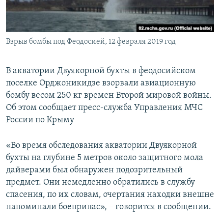
ПРИСОЕДИНЯЙТЕСЬ!
ПОБЕДИТЕЛЕЙ НЕ СУДЯТ?
КРЫМ.НЕПОКОРЕННЫЙ
Взрыв бомбы под Феодосией, 12 февраля 2019 год
ELIFBE
УКРАИНСКАЯ ПРОБЛЕМА КРЫМА
В акватории Двуякорной бухты в феодосийском
Все сайты RFE/RL
поселке Орджоникидзе взорвали авиационную
бомбу весом 250 кг времен Второй мировой войны.
Об этом сообщает пресс-служба Управления МЧС
России по Крыму
«Во время обследования акватории Двуякорной
бухты на глубине 5 метров около защитного мола
дайверами был обнаружен подозрительный
предмет. Они немедленно обратились в службу
спасения, по их словам, очертания находки внешне
напоминали боеприпас», – говорится в сообщении.