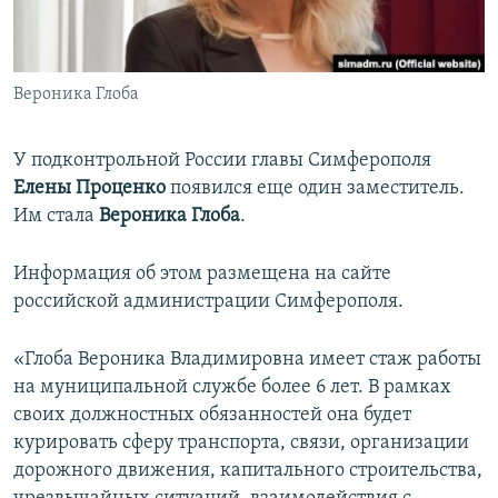
ПРИСОЕДИНЯЙТЕСЬ!
ПОБЕДИТЕЛЕЙ НЕ СУДЯТ?
КРЫМ.НЕПОКОРЕННЫЙ
Вероника Глоба
ELIFBE
УКРАИНСКАЯ ПРОБЛЕМА КРЫМА
У подконтрольной России главы Симферополя
Все сайты RFE/RL
Елены Проценко
появился еще один заместитель.
Им стала
Вероника Глоба
.
Информация об этом размещена на сайте
российской администрации Симферополя.
«Глоба Вероника Владимировна имеет стаж работы
на муниципальной службе более 6 лет. В рамках
своих должностных обязанностей она будет
курировать сферу транспорта, связи, организации
дорожного движения, капитального строительства,