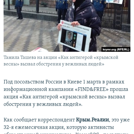
ПРИСОЕДИНЯЙТЕСЬ!
ПОБЕДИТЕЛЕЙ НЕ СУДЯТ?
КРЫМ.НЕПОКОРЕННЫЙ
ELIFBE
УКРАИНСКАЯ ПРОБЛЕМА КРЫМА
Все сайты RFE/RL
Тамила Ташева на акции «Как антигерой «крымской
весны» вызвал обострения у вежливых людей»
Под посольством России в Киеве 1 марта в рамках
информационной кампании «FIND&FREE» прошла
акция «Как антигерой «крымской весны» вызвал
обострения у вежливых людей».
Как сообщает корреспондент
Крым.Реалии
, это уже
32-я ежемесячная акция, которую активисты