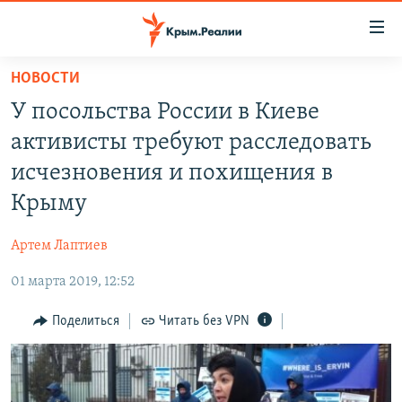
Доступность
ссылки
Вернуться
НОВОСТИ
к
НОВОСТИ
У посольства России в Киеве
основному
СПЕЦПРОЕКТЫ
содержанию
активисты требуют расследовать
ВОДА
Вернутся
ГРУЗ 200
исчезновения и похищения в
к
ИСТОРИЯ
КАРТА ВОЕННЫХ ОБЪЕКТОВ КРЫМА
Крыму
главной
ЕЩЕ
11 ЛЕТ ОККУПАЦИИ КРЫМА. 11 ИСТОРИЙ СОПРОТИВЛЕНИЯ
навигации
Артем Лаптиев
Вернутся
РАДІО СВОБОДА
ИНТЕРАКТИВ
к
01 марта 2019, 12:52
КАК ОБОЙТИ БЛОКИРОВКУ
ИНФОГРАФИКА
поиску
Поделиться
Читать без VPN
ТЕЛЕПРОЕКТ КРЫМ.РЕАЛИИ
Українською
СОВЕТЫ ПРАВОЗАЩИТНИКОВ
Qırımtatar
ПРОПАВШИЕ БЕЗ ВЕСТИ