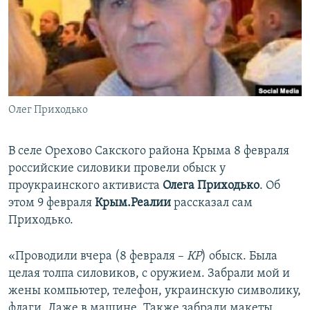
ПРИСОЕДИНЯЙТЕСЬ!
ПОБЕДИТЕЛЕЙ НЕ СУДЯТ?
КРЫМ.НЕПОКОРЕННЫЙ
ELIFBE
УКРАИНСКАЯ ПРОБЛЕМА КРЫМА
Все сайты RFE/RL
Олег Приходько
В селе Орехово Сакского района Крыма 8 февраля
российские силовики провели обыск у
проукраинского активиста
Олега Приходько
. Об
этом 9 февраля
Крым.Реалии
рассказал сам
Приходько.
«Проводили вчера (8 февраля –
КР
) обыск. Была
целая толпа силовиков, с оружием. Забрали мой и
жены компьютер, телефон, украинскую символику,
флаги. Даже в машине. Также забрали макеты