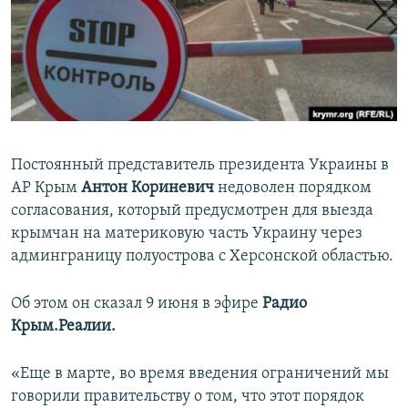
ПРИСОЕДИНЯЙТЕСЬ!
ПОБЕДИТЕЛЕЙ НЕ СУДЯТ?
КРЫМ.НЕПОКОРЕННЫЙ
ELIFBE
УКРАИНСКАЯ ПРОБЛЕМА КРЫМА
Все сайты RFE/RL
Постоянный представитель президента Украины в
АР Крым
Антон Кориневич
недоволен порядком
согласования, который предусмотрен для выезда
крымчан на материковую часть Украину через
админграницу полуострова с Херсонской областью.
Об этом он сказал 9 июня в эфире
Радио
Крым.Реалии.
«Еще в марте, во время введения ограничений мы
говорили правительству о том, что этот порядок