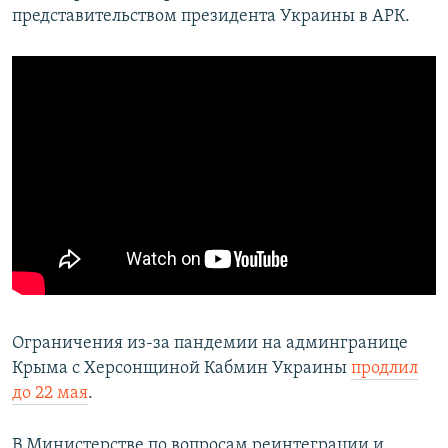
представительством президента Украины в АРК.
Ограничения из-за пандемии на админгранице
Крыма с Херсонщиной Кабмин Украины
продлил
до 22 мая
.
В Министерстве по вопросам реинтеграции и