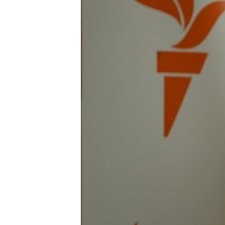
ПОБЕДИТЕЛЕЙ НЕ СУДЯТ?
КРЫМ.НЕПОКОРЕННЫЙ
ELIFBE
УКРАИНСКАЯ ПРОБЛЕМА КРЫМА