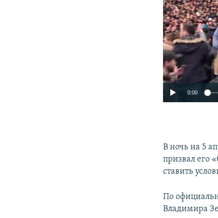
0:00
​В ночь на 5
призвал его 
ставить услов
По официальн
Владимира Зе