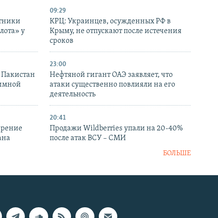
09:29
отники
КРЦ: Украинцев, осужденных РФ в
лота» у
Крыму, не отпускают после истечения
сроков
23:00
и Пакистан
Нефтяной гигант ОАЭ заявляет, что
аимной
атаки существенно повлияли на его
деятельность
20:41
ирение
Продажи Wildberries упали на 20-40%
ана
после атак ВСУ – СМИ
БОЛЬШЕ