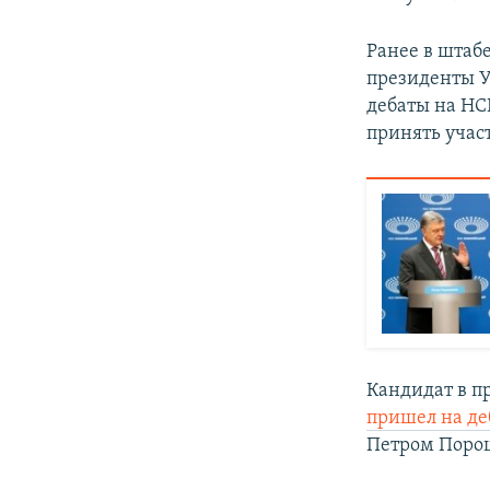
Ранее в штаб
президенты 
дебаты на НСК
принять учас
Кандидат в п
пришел на де
Петром Поро