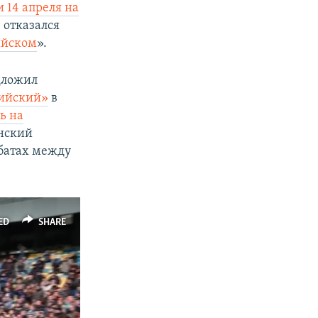
 14 апреля на
 отказался
пийском
».
дложил
пийский»
в
ь на
енский
ебатах между
ED
SHARE