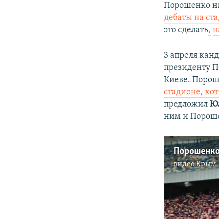
Порошенко н
дебаты на ст
это сделать
,
н
3 апреля кан
президенту 
Киеве. Пороше
стадионе, хо
предложил
Ю
ним и Пороше
Порошенко 
видео
Крым.