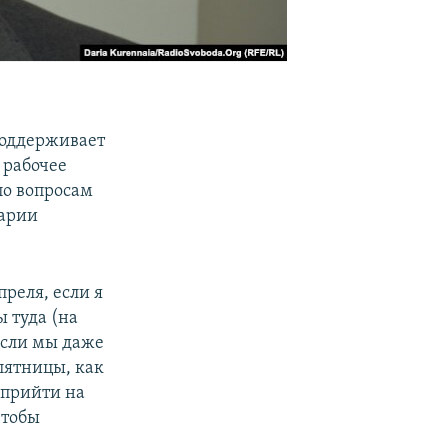
оддерживает
 рабочее
по вопросам
арии
преля, если я
 туда (на
 если мы даже
 пятницы, как
о прийти на
чтобы