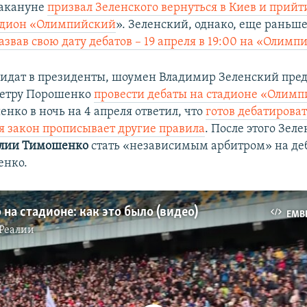
акануне
призвал Зеленского вернуться в Киев и прийти
адион «Олимпийский
». Зеленский, однако, еще раньше
азвав свою дату дебатов – 19 апреля в 19:00 на «Олим
дидат в президенты, шоумен Владимир Зеленский пре
Петру Порошенко
провести дебаты на стадионе «Олим
нко в ночь на 4 апреля ответил, что
готов дебатироват
тя закон прописывает другие правила
. После этого Зел
лии Тимошенко
стать «независимым арбитром»​ на д
нко.​
на стадионе: как это было (видео)
EMB
Реалии