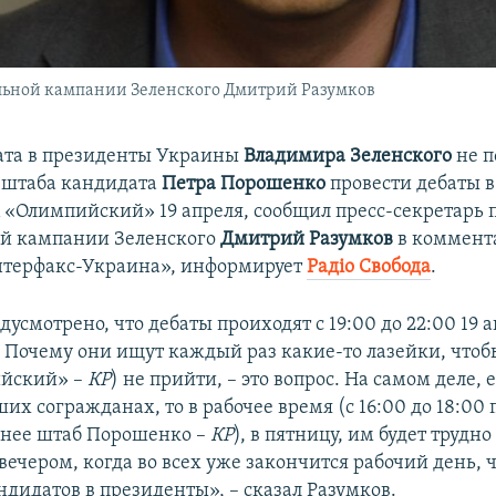
ельной кампании Зеленского Дмитрий Разумков
ата в президенты Украины
Владимира Зеленского
не п
 штаба кандидата
Петра Порошенко
провести дебаты в
 «Олимпийский» 19 апреля, сообщил пресс-секретарь 
ой кампании Зеленского
Дмитрий Разумков
в коммент
нтерфакс-Украина», информирует
Радіо Свобода
.
усмотрено, что дебаты проиходят с 19:00 до 22:00 19 а
 Почему они ищут каждый раз какие-то лазейки, чтобы
йский» –
КР
) не прийти, – это вопрос. На самом деле,
их согражданах, то в рабочее время (с 16:00 до 18:00
анее штаб Порошенко –
КР
), в пятницу, им будет трудн
вечером, когда во всех уже закончится рабочий день, 
ндидатов в президенты», – сказал Разумков.