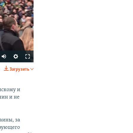
Загрузить
SHARE
нскому и
чин и не
аины, за
твующего
px
width