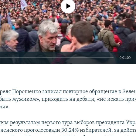
No media source currently available
0:01:00
EMBED
 апреля Порошенко записал повторное обращение к Зеле
«быть мужиком», приходить на дебаты, «не искать при
ий».
ым результатам первого тура выборов президента Укр
ленского проголосовали 30,24% избирателей, за дейс