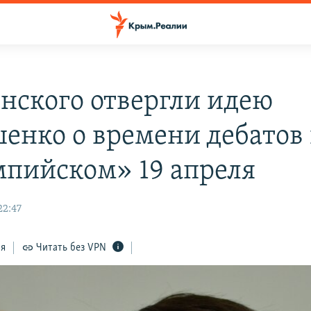
енского отвергли идею
енко о времени дебатов
пийском» 19 апреля
22:47
ся
Читать без VPN