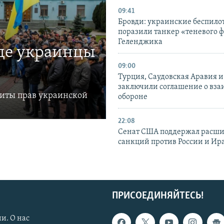
09:41
Бровди: украинские беспил
поразили танкер «теневого ф
Геленджика
где украинцы
09:00
Турция, Саудовская Аравия 
заключили соглашение о вз
щиты прав украинской
обороне
22:08
Сенат США поддержал расш
санкций против России и Ир
ПРИСОЕДИНЯЙТЕСЬ!
и. О нас