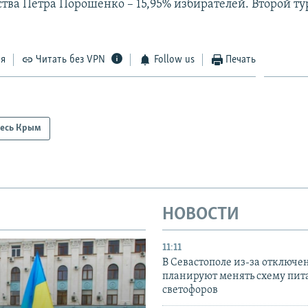
ства Петра Порошенко – 15,95% избирателей. Второй тур
ся
Читать без VPN
Follow us
Печать
есь Крым
НОВОСТИ
11:11
В Севастополе из-за отключе
планируют менять схему пит
светофоров