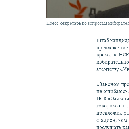
Пресс-секретарь по вопросам избират
Штаб кандид
предложение
время на НСК
избирательн
агентству «И
«Законом пред
не ошибаюсь.
НСК «Олимпи
говорим о наш
предложил р
стадион, чем 
послушать ка