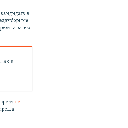
 кандидату в
редвыборные
реля, а затем
тах в
апреля
не
арства