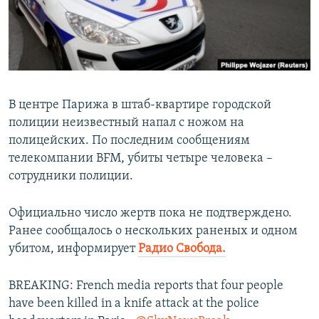
ПРИСОЕДИНЯЙТЕСЬ!
ПОБЕДИТЕЛЕЙ НЕ СУДЯТ?
КРЫМ.НЕПОКОРЕННЫЙ
ELIFBE
УКРАИНСКАЯ ПРОБЛЕМА КРЫМА
В центре Парижа в штаб-квартире городской
Все сайты RFE/RL
полиции неизвестный напал с ножом на
полицейских. По последним сообщениям
телекомпании BFM, убиты четыре человека –
сотрудники полиции.
Официально число жертв пока не подтверждено.
Ранее сообщалось о нескольких раненых и одном
убитом, информирует
Радио Свобода.
BREAKING: French media reports that four people
have been killed in a knife attack at the police