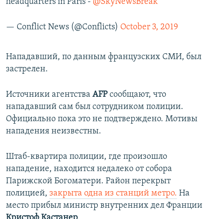
headquarters in Paris -
@SkyNewsBreak
— Conflict News (@Conflicts)
October 3, 2019
Нападавший, по данным французских СМИ, был
застрелен.
Источники агентства
AFP
сообщают, что
нападавший сам был сотрудником полиции.
Официально пока это не подтверждено. Мотивы
нападения неизвестны.
Штаб-квартира полиции, где произошло
нападение, находится недалеко от собора
Парижской Богоматери. Район перекрыт
полицией,
закрыта одна из станций метро.
На
место прибыл министр внутренних дел Франции
Кристоф Кастанер
.