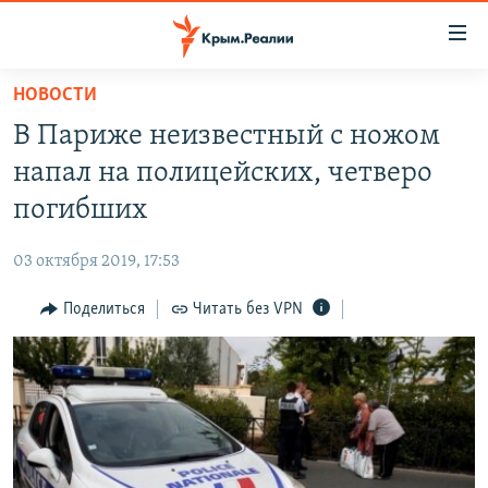
Доступность
ссылки
Вернуться
НОВОСТИ
к
НОВОСТИ
В Париже неизвестный с ножом
основному
СПЕЦПРОЕКТЫ
содержанию
напал на полицейских, четверо
ВОДА
Вернутся
ГРУЗ 200
погибших
к
ИСТОРИЯ
КАРТА ВОЕННЫХ ОБЪЕКТОВ КРЫМА
главной
03 октября 2019, 17:53
ЕЩЕ
11 ЛЕТ ОККУПАЦИИ КРЫМА. 11 ИСТОРИЙ СОПРОТИВЛЕНИЯ
навигации
Вернутся
Поделиться
Читать без VPN
РАДІО СВОБОДА
ИНТЕРАКТИВ
к
КАК ОБОЙТИ БЛОКИРОВКУ
ИНФОГРАФИКА
поиску
ТЕЛЕПРОЕКТ КРЫМ.РЕАЛИИ
Українською
СОВЕТЫ ПРАВОЗАЩИТНИКОВ
Qırımtatar
ПРОПАВШИЕ БЕЗ ВЕСТИ