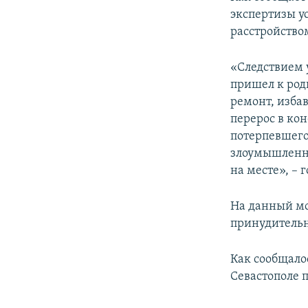
ПОБЕДИТЕЛЕЙ НЕ СУДЯТ?
экспертизы у
КРЫМ.НЕПОКОРЕННЫЙ
расстройство
ELIFBE
«Следствием 
УКРАИНСКАЯ ПРОБЛЕМА КРЫМА
пришел к род
ремонт, избав
перерос в ко
потерпевшего
злоумышленни
на месте», – 
На данный мо
принудительн
Как сообщало
Севастополе 