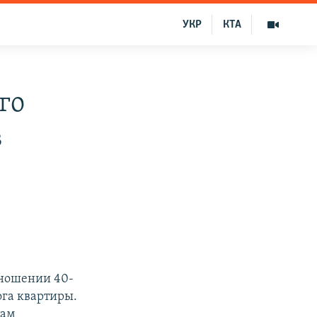
УКР
КТА
го
в
тношении 40-
ога квартиры.
там