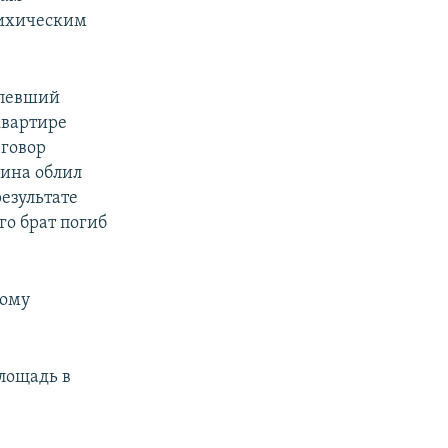
сихическим
рпевший
квартире
зговор
чина облил
езультате
го брат погиб
мому
лощадь в