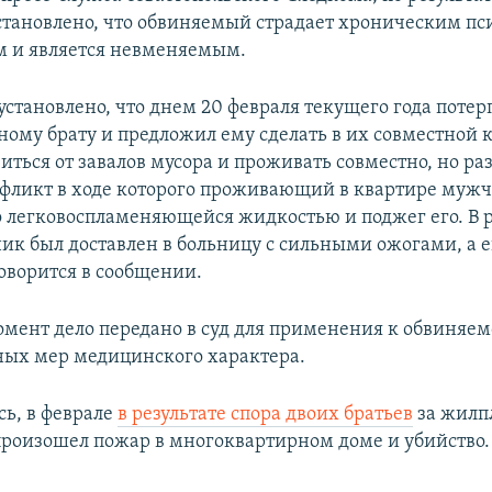
становлено, что обвиняемый страдает хроническим п
м и является невменяемым.
установлено, что днем 20 февраля текущего года поте
ному брату и предложил ему сделать в их совместной 
иться от завалов мусора и проживать совместно, но ра
нфликт в ходе которого проживающий в квартире муж
 легковоспламеняющейся жидкостью и поджег его. В р
к был доставлен в больницу с сильными ожогами, а е
говорится в сообщении.
мент дело передано в суд для применения к обвиняе
ых мер медицинского характера.
сь, в феврале
в результате спора двоих братьев
за жилп
произошел пожар в многоквартирном доме и убийство.