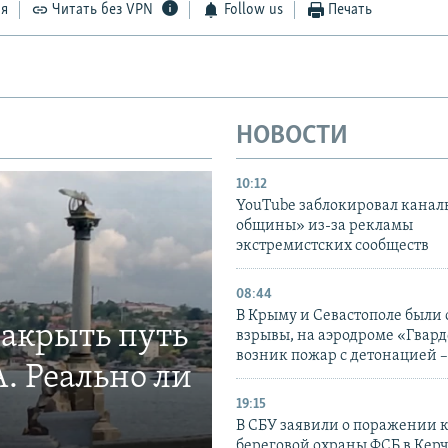
ся
Читать без VPN
Follow us
Печать
НОВОСТИ
10:12
YouTube заблокировал канал
общины» из-за рекламы
экстремистских сообществ
08:44
В Крыму и Севастополе были
закрыть путь
взрывы, на аэродроме «Гвар
возник пожар с детонацией 
. Реально ли
19:15
В СБУ заявили о поражении 
береговой охраны ФСБ в Керч