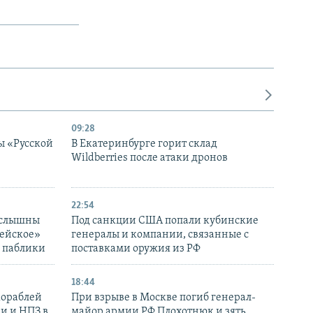
09:28
ы «Русской
В Екатеринбурге горит склад
Wildberries после атаки дронов
22:54
 слышны
Под санкции США попали кубинские
дейское»
генералы и компании, связанные с
– паблики
поставками оружия из РФ
18:44
кораблей
При взрыве в Москве погиб генерал-
и и НПЗ в
майор армии РФ Плохотнюк и зять