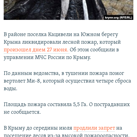
ПРИСОЕДИНЯЙТЕСЬ!
ПОБЕДИТЕЛЕЙ НЕ СУДЯТ?
КРЫМ.НЕПОКОРЕННЫЙ
ELIFBE
В районе поселка Кацивели на Южном берегу
УКРАИНСКАЯ ПРОБЛЕМА КРЫМА
Крыма ликвидировали лесной пожар, который
Все сайты RFE/RL
произошел днем 27 июня.
Об этом сообщили в
управлении МЧС России по Крыму.
По данным ведомства, в тушении пожара помог
вертолет Ми-8, который осуществил четыре сброса
воды.
Площадь пожара составила 5,5 Га. О пострадавших
не сообщается.
В Крыму до середины июля
продлили запрет
на
посещение лесов из-за высокой пожароопасности.