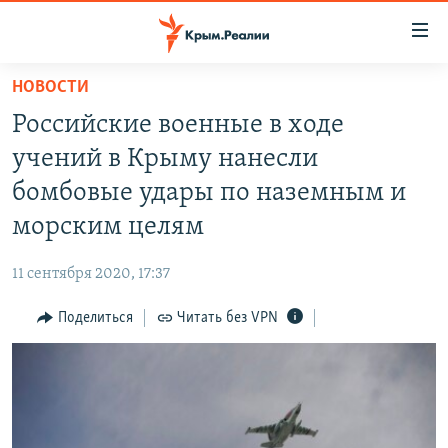
Доступность
ссылки
Вернуться
НОВОСТИ
к
НОВОСТИ
Российские военные в ходе
основному
СПЕЦПРОЕКТЫ
содержанию
учений в Крыму нанесли
ВОДА
Вернутся
ГРУЗ 200
бомбовые удары по наземным и
к
ИСТОРИЯ
КАРТА ВОЕННЫХ ОБЪЕКТОВ КРЫМА
морским целям
главной
ЕЩЕ
11 ЛЕТ ОККУПАЦИИ КРЫМА. 11 ИСТОРИЙ СОПРОТИВЛЕНИЯ
навигации
11 сентября 2020, 17:37
Вернутся
РАДІО СВОБОДА
ИНТЕРАКТИВ
к
Поделиться
Читать без VPN
КАК ОБОЙТИ БЛОКИРОВКУ
ИНФОГРАФИКА
поиску
ТЕЛЕПРОЕКТ КРЫМ.РЕАЛИИ
Українською
СОВЕТЫ ПРАВОЗАЩИТНИКОВ
Qırımtatar
ПРОПАВШИЕ БЕЗ ВЕСТИ