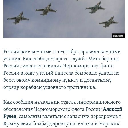
ПРИСОЕДИНЯЙТЕСЬ!
ПОБЕДИТЕЛЕЙ НЕ СУДЯТ?
КРЫМ.НЕПОКОРЕННЫЙ
ELIFBE
УКРАИНСКАЯ ПРОБЛЕМА КРЫМА
Все сайты RFE/RL
Российские военные 11 сентября провели военные
учения. Как сообщает пресс-служба Минобороны
России, морская авиация Черноморского флота
России в ходе учений нанесла бомбовые удары по
береговому командному пункту и десантному
отряду кораблей условного противника.
Как сообщил начальник отдела информационного
обеспечения Черноморского флота России
Алексей
Рулев
, самолеты взлетали с запасных аэродромов в
Крыму вели бомбардировку наземных и морских