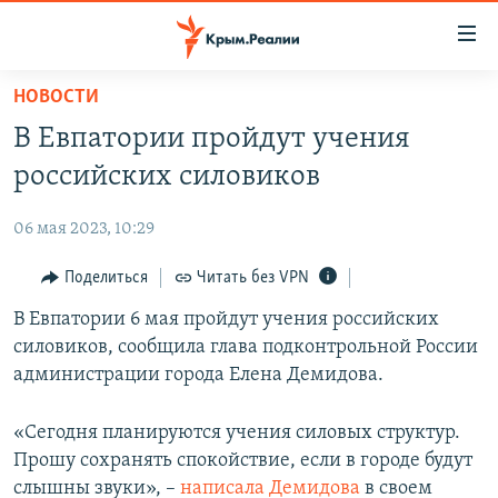
Доступность
ссылки
Вернуться
НОВОСТИ
к
НОВОСТИ
В Евпатории пройдут учения
основному
СПЕЦПРОЕКТЫ
содержанию
российских силовиков
ВОДА
Вернутся
ГРУЗ 200
к
06 мая 2023, 10:29
ИСТОРИЯ
КАРТА ВОЕННЫХ ОБЪЕКТОВ КРЫМА
главной
ЕЩЕ
Поделиться
Читать без VPN
11 ЛЕТ ОККУПАЦИИ КРЫМА. 11 ИСТОРИЙ СОПРОТИВЛЕНИЯ
навигации
Вернутся
РАДІО СВОБОДА
В Евпатории 6 мая пройдут учения российских
ИНТЕРАКТИВ
к
силовиков, сообщила глава подконтрольной России
КАК ОБОЙТИ БЛОКИРОВКУ
ИНФОГРАФИКА
поиску
администрации города Елена Демидова.
ТЕЛЕПРОЕКТ КРЫМ.РЕАЛИИ
Українською
«Сегодня планируются учения силовых структур.
СОВЕТЫ ПРАВОЗАЩИТНИКОВ
Qırımtatar
Прошу сохранять спокойствие, если в городе будут
ПРОПАВШИЕ БЕЗ ВЕСТИ
слышны звуки», –
написала Демидова
в своем