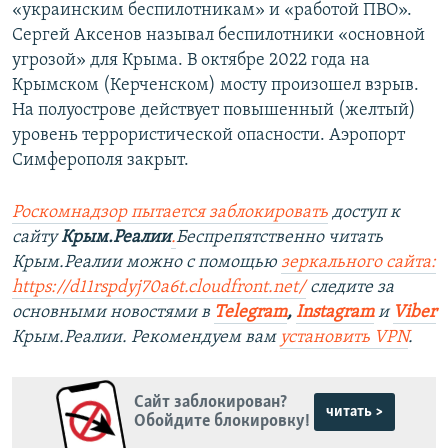
«украинским беспилотникам» и «работой ПВО».
Сергей Аксенов называл беспилотники «основной
угрозой» для Крыма. В октябре 2022 года на
Крымском (Керченском) мосту произошел взрыв.
На полуострове действует повышенный (желтый)
уровень террористической опасности. Аэропорт
Симферополя закрыт.
Роскомнадзор пытается заблокировать
доступ к
сайту
Крым.Реалии
.
Беспрепятственно читать
Крым.Реалии можно с помощью
зеркального сайта:
https://d11rspdyj70a6t.cloudfront.net/
следите за
основными новостями в
Telegram
,
Instagram
и
Viber
Крым.Реалии. Рекомендуем вам
установить VPN
.
Сайт заблокирован?
читать >
Обойдите блокировку!