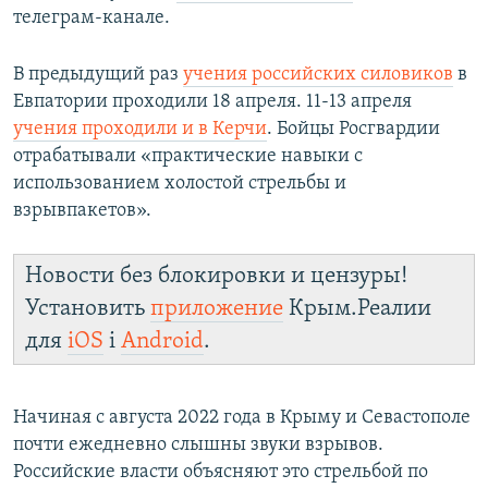
телеграм-канале.
ПРИСОЕДИНЯЙТЕСЬ!
ПОБЕДИТЕЛЕЙ НЕ СУДЯТ?
КРЫМ.НЕПОКОРЕННЫЙ
В предыдущий раз
учения российских силовиков
в
ELIFBE
Евпатории проходили 18 апреля. 11-13 апреля
учения проходили и в Керчи
. Бойцы Росгвардии
УКРАИНСКАЯ ПРОБЛЕМА КРЫМА
отрабатывали «практические навыки с
Все сайты RFE/RL
использованием холостой стрельбы и
взрывпакетов».
Новости без блокировки и цензуры!
Установить
приложение
Крым.Реалии
для
iOS
і
Android
.
Начиная с августа 2022 года в Крыму и Севастополе
почти ежедневно слышны звуки взрывов.
Российские власти объясняют это стрельбой по