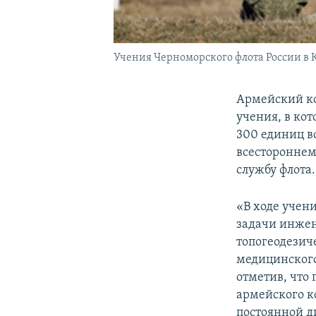
Учения Черноморского флота России в 
Армейский ко
учения, в ко
300 единиц в
всестороннем
службу флота.
«В ходе учен
задачи инжен
топогеодезич
медицинского
отметив, что
армейского к
постоянной д