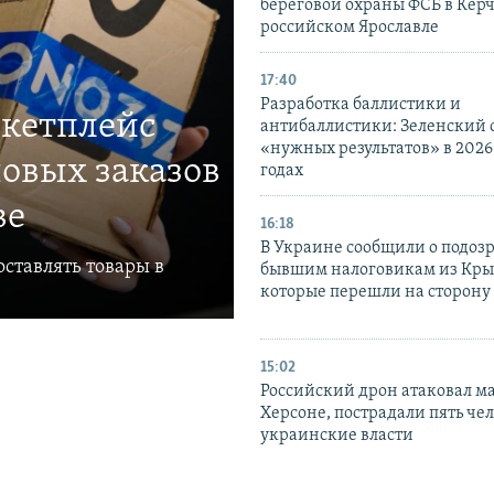
береговой охраны ФСБ в Керч
российском Ярославле
17:40
Разработка баллистики и
ркетплейс
антибаллистики: Зеленский
«нужных результатов» в 2026
овых заказов
годах
ве
16:18
В Украине сообщили о подоз
ставлять товары в
бывшим налоговикам из Кры
которые перешли на сторону
15:02
Российский дрон атаковал м
Херсоне, пострадали пять чел
украинские власти