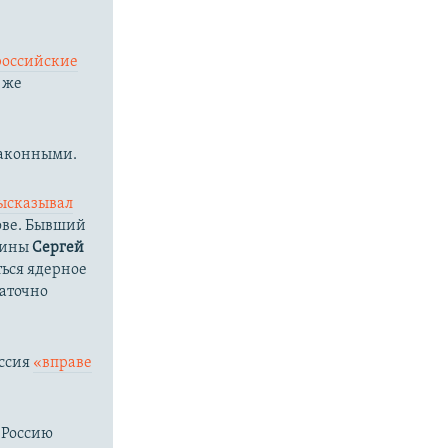
российские
 же
законными.
ысказывал
ове. Бывший
раины
Сергей
ться ядерное
таточно
оссия
«вправе
 Россию