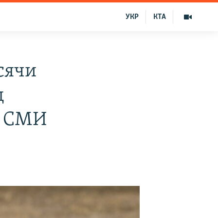
УКР
КТА
сячи
ц
– СМИ