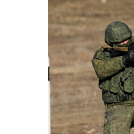
ПОБЕДИТЕЛЕЙ НЕ СУДЯТ?
КРЫМ.НЕПОКОРЕННЫЙ
ELIFBE
УКРАИНСКАЯ ПРОБЛЕМА КРЫМА