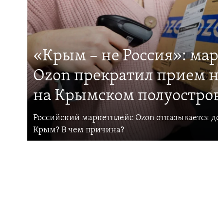
«Крым – не Россия»: ма
Ozon прекратил прием н
на Крымском полуостро
Российский маркетплейс Ozon отказывается до
Крым? В чем причина?