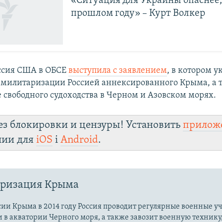
«Ситуация для Украины опаснее,
прошлом году» – Курт Волкер
иссия США в ОБСЕ
выступила с заявлением
, в котором у
милитаризации Россией аннексированного Крыма, а 
 свободного судоходства в Черном и Азовском морях.
ез блокировки и цензуры! Установить
прилож
лии для
iOS
і
Android
.
ризация Крыма
ии Крыма в 2014 году Россия проводит регулярные военные у
и в акватории Черного моря, а также завозит военную технику,