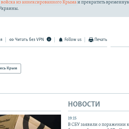
и войска из аннексированного Крыма
и прекратить временну
Украины.
ся
Читать без VPN
Follow us
Печать
есь Крым
НОВОСТИ
19:15
В СБУ заявили о поражении 