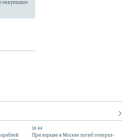
ю оккупацию
18:44
кораблей
При взрыве в Москве погиб генерал-