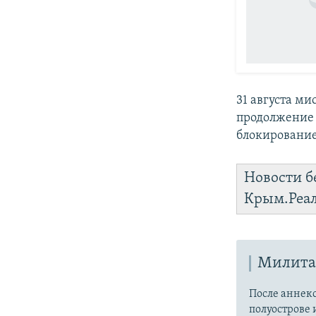
31 августа м
продолжение 
блокирование
Новости б
Крым.Реа
Милита
После аннекс
полуострове 