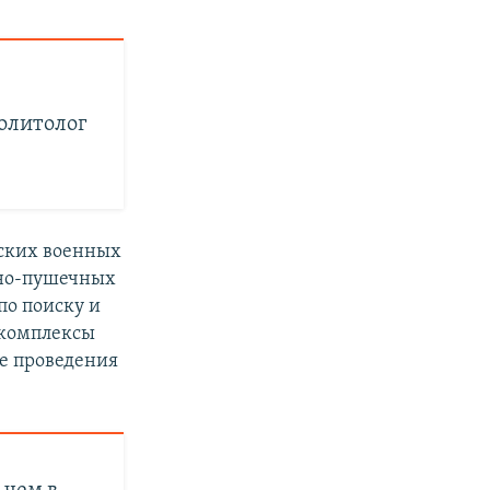
политолог
ских военных
тно-пушечных
по поиску и
 комплексы
ле проведения