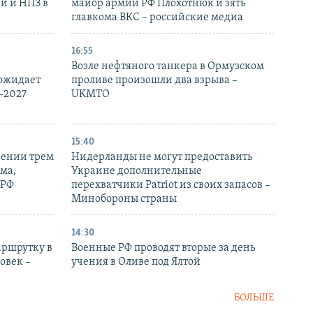
и и НПЗ в
майор армии РФ Плохотнюк и зять
главкома ВКС – российские медиа
16:55
Возле нефтяного танкера в Ормузском
 ожидает
проливе произошли два взрыва –
-2027
UKMTO
15:40
рении трем
Нидерланды не могут предоставить
ма,
Украине дополнительные
 РФ
перехватчики Patriot из своих запасов –
Минобороны страны
14:30
аршрутку в
Военные РФ проводят вторые за день
овек –
учения в Оливе под Ялтой
БОЛЬШЕ