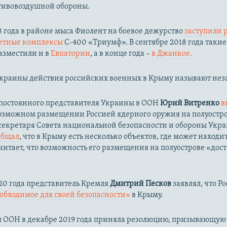
тивовоздушной обороны.
18 года в районе мыса Фиолент на боевое дежурство
заступили 
етные комплексы
С-400 «Триумф». В сентябре 2018 года такие
азместили и в
Евпатории
, а в конце года –
в Джанкое.
Украины действия российских военных в Крыму называют не
 постоянного представителя Украины в ООН
Юрий Витренко
в
озможном размещении Россией ядерного оружия на полуостр
 секретаря Совета национальной безопасности и обороны Ук
общал
, что в Крыму есть несколько объектов, где может находи
читает, что возможность его размещения на полуострове «дос
20 года представитель Кремля
Дмитрий Песков
заявлял, что Р
еобходимое для своей безопасности»
в Крыму.
я ООН в декабре 2019 года приняла резолюцию, призывающую