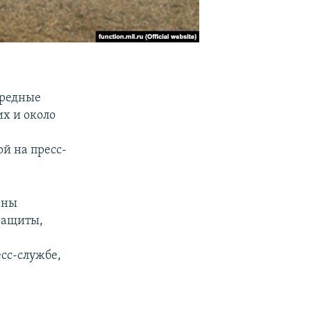
ередные
х и около
ой на пресс-
аны
защиты,
сс-службе,