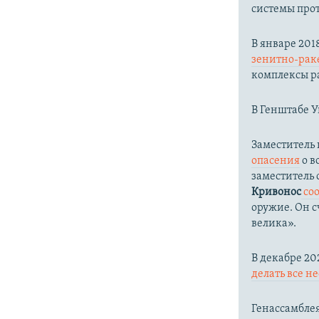
системы про
​В январе 20
зенитно-рак
комплексы р
В Генштабе 
Заместитель
опасения
о в
заместитель
Кривонос
со
оружие. Он с
велика».
В декабре 20
делать все н
Генассамбле