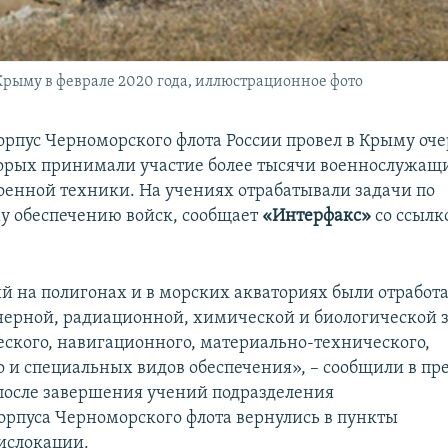
Крыму в феврале 2020 года, иллюстрационное фото
рпус Черноморского флота России провел в Крыму оч
торых принимали участие более тысячи военнослужащи
оенной техники. На учениях отрабатывали задачи по
у обеспечению войск, сообщает
«Интерфакс»
со ссылк
ий на полигонах и в морских акваториях были отработ
ерной, радиационной, химической и биологической 
еского, навигационного, материально-технического,
 и специальных видов обеспечения», – сообщили в пре
 после завершения учений подразделения
орпуса Черноморского флота вернулись в пункты
ислокации.