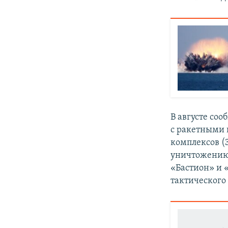
В августе соо
с ракетными 
комплексов (
уничтожению 
«Бастион» и 
тактического 