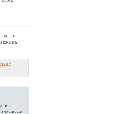
 чем в
казала на
также на
ение
чения на
 в частности,