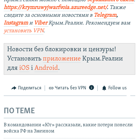
https://krymruwyjwarfvoia.azureedge.net/
.
Также
следите за основными новостями в
Telegram
,
Instagram
и
Viber
Крым.Реалии. Рекомендуем вам
установить
VPN
.
Новости без блокировки и цензуры!
Установить
приложение
Крым.Реалии
для
iOS
і
Android
.
Поделиться
Читать без VPN
Follow us
ПО ТЕМЕ
В командовании «Юг» рассказали, какие потери понесли
войска РФ на Змеином