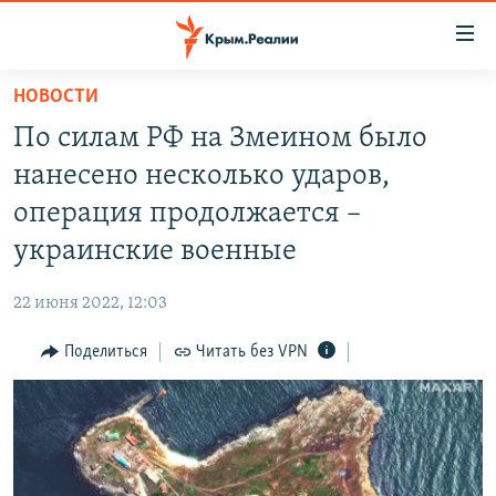
Доступность
ссылки
Вернуться
НОВОСТИ
к
НОВОСТИ
По силам РФ на Змеином было
основному
СПЕЦПРОЕКТЫ
содержанию
нанесено несколько ударов,
ВОДА
Вернутся
ГРУЗ 200
операция продолжается –
к
ИСТОРИЯ
КАРТА ВОЕННЫХ ОБЪЕКТОВ КРЫМА
украинские военные
главной
ЕЩЕ
11 ЛЕТ ОККУПАЦИИ КРЫМА. 11 ИСТОРИЙ СОПРОТИВЛЕНИЯ
навигации
22 июня 2022, 12:03
Вернутся
РАДІО СВОБОДА
ИНТЕРАКТИВ
к
Поделиться
Читать без VPN
КАК ОБОЙТИ БЛОКИРОВКУ
ИНФОГРАФИКА
поиску
ТЕЛЕПРОЕКТ КРЫМ.РЕАЛИИ
Українською
СОВЕТЫ ПРАВОЗАЩИТНИКОВ
Qırımtatar
ПРОПАВШИЕ БЕЗ ВЕСТИ