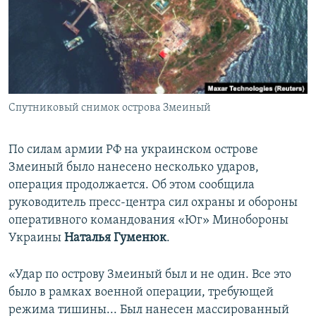
ПРИСОЕДИНЯЙТЕСЬ!
ПОБЕДИТЕЛЕЙ НЕ СУДЯТ?
КРЫМ.НЕПОКОРЕННЫЙ
ELIFBE
УКРАИНСКАЯ ПРОБЛЕМА КРЫМА
Все сайты RFE/RL
Спутниковый снимок острова Змеиный
По силам армии РФ на украинском острове
Змеиный было нанесено несколько ударов,
операция продолжается. Об этом сообщила
руководитель пресс-центра сил охраны и обороны
оперативного командования «Юг» Минобороны
Украины
Наталья Гуменюк
.
«Удар по острову Змеиный был и не один. Все это
было в рамках военной операции, требующей
режима тишины... Был нанесен массированный