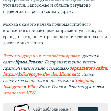
уточняется. Запорожье и область регулярно
подвергаются российским ударам.
Москва с самого начала полномасштабного
вторжения отрицает целенаправленную атаку на
гражданских, несмотря на наличие свидетельств и
доказательств этого.
Роскомнадзор пытается заблокировать
доступ к
сайту
Крым.Реалии
.
Беспрепятственно читать
Крым.Реалии можно с помощью
зеркального сайта:
https://d3fx89p6g9wd6v.cloudfront.net/
. ​
Также
следите за основными новостями в
Telegram
,
Instagram
и
Viber
Крым.Реалии. Рекомендуем вам
установить
VPN
.
Сайт заблокирован?