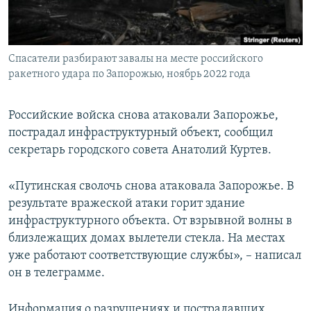
ПРИСОЕДИНЯЙТЕСЬ!
ПОБЕДИТЕЛЕЙ НЕ СУДЯТ?
КРЫМ.НЕПОКОРЕННЫЙ
Спасатели разбирают завалы на месте российского
ELIFBE
ракетного удара по Запорожью, ноябрь 2022 года
УКРАИНСКАЯ ПРОБЛЕМА КРЫМА
Все сайты RFE/RL
Российские войска снова атаковали Запорожье,
пострадал инфраструктурный объект, сообщил
секретарь городского совета Анатолий Куртев.
«Путинская сволочь снова атаковала Запорожье. В
результате вражеской атаки горит здание
инфраструктурного объекта. От взрывной волны в
близлежащих домах вылетели стекла. На местах
уже работают соответствующие службы», – написал
он в телеграмме.
Информация о разрушениях и пострадавших