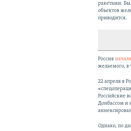
ракетами. Был
объектов жел
приводится.
Россия
начал
желаемого, в 
22 апреля в Р
«спецопераци
Российские в
Донбассом и 
аннексирован
Однако, по д