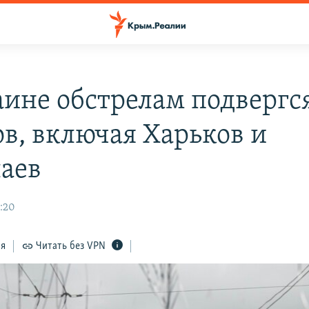
аине обстрелам подвергс
ов, включая Харьков и
аев
1:20
ся
Читать без VPN