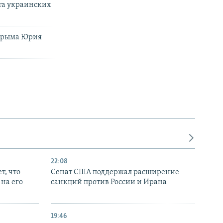
та украинских
 Крыма Юрия
22:08
т, что
Сенат США поддержал расширение
на его
санкций против России и Ирана
19:46