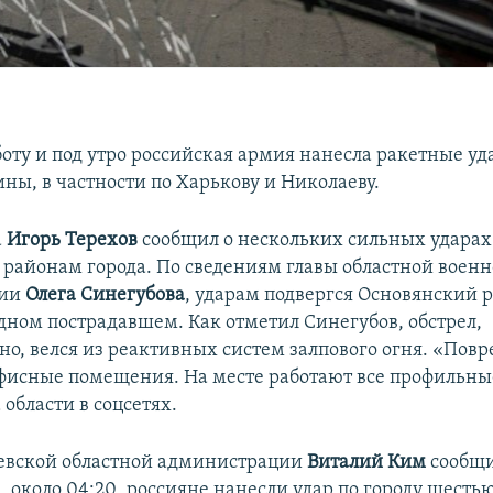
боту и под утро российская армия нанесла ракетные уд
ны, в частности по Харькову и Николаеву.
а
Игорь Терехов
сообщил о нескольких сильных ударах
районам города. По сведениям главы областной воен
ции
Олега Синегубова
, ударам подвергся Основянский 
одном пострадавшем. Как отметил Синегубов, обстрел,
но, велся из реактивных систем залпового огня. «Пов
фисные помещения. На месте работают все профильны
 области в соцсетях.
евской областной администрации
Виталий Ким
сообщи
, около 04:20, россияне нанесли удар по городу шесть