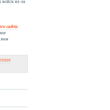
 войск из-за
го сайта:
ыми
 вам
ение