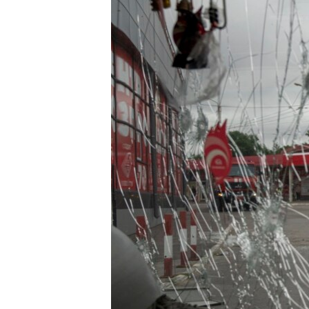
ПОБЕДИТЕЛЕЙ НЕ СУДЯТ?
КРЫМ.НЕПОКОРЕННЫЙ
ELIFBE
УКРАИНСКАЯ ПРОБЛЕМА КРЫМА