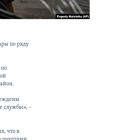
ары по ряду
 по
ной
район.
реждены
е службы», –
л, что в
ю ракетами