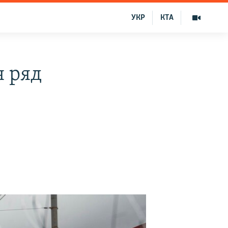
УКР
КТА
я ряд