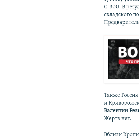
С-300. В резу
складского п
Предварительн
Также Россия
и Криворожск
Валентин Ре
Жертв нет.
Вблизи Кропи