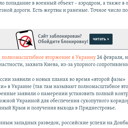
о попадание в военный объект – аэродром, а также в 
езной дороги. Есть жертвы и раненые. Точное число по
Сайт заблокирован?
читать >
Обойдите блокировку!
а полномасштабное вторжение в Украину
24 февраля, н
частности, захвата Киева, из-за упорного сопротивлен
оссии заявили о новых планах во время «второй фазы»
и» в Украине (так там называют полномасштабное вт
оенные заявили о намерении установить полный контр
южной Украиной для обеспечения сухопутного коридо
ный Крым и получения выхода в Приднестровье.
анным западных разведок, российские успехи на Донба