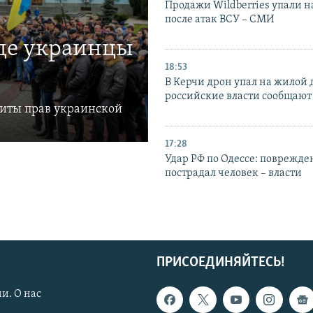
Продажи Wildberries упали н
после атак ВСУ – СМИ
где украинцы
18:53
В Керчи дрон упал на жилой 
российские власти сообщают
щиты прав украинской
17:28
Удар РФ по Одессе: поврежде
пострадал человек – власти
ПРИСОЕДИНЯЙТЕСЬ!
и. О нас