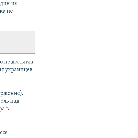
один из
ка не
о не достигла
ия украинцев.
оржение).
оль над
ра в
ссе