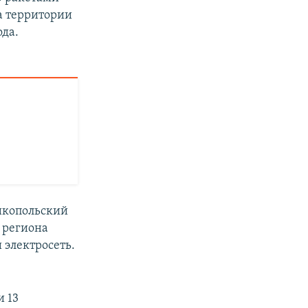
на территории
да.
Никопольский
 региона
 электросеть.
и 13