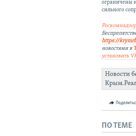
ограничены и
сильного соп
Роскомнадзор
Беспрепятст
https://krymr
новостями в
установить V
Новости б
Крым.Реа
Поделить
ПО ТЕМЕ