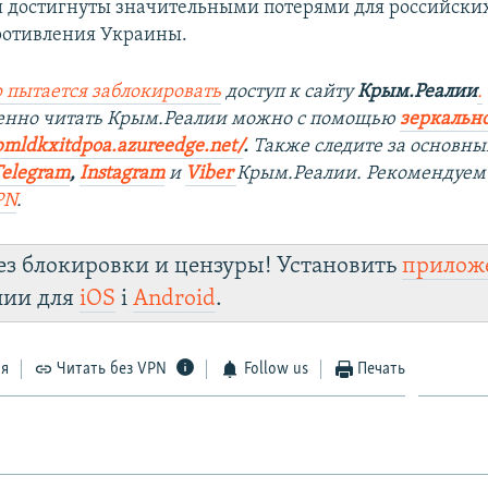
 достигнуты значительными потерями для российских
ротивления Украины.
 пытается заблокировать
доступ к сайту
Крым.Реалии
.
венно читать Крым.Реалии можно с помощью
зеркально
bmldkxitdpoa.azureedge.net/
.
Также следите за основн
Telegram
,
Instagram
и
Viber
Крым.Реалии. Рекомендуем
PN
.
ез блокировки и цензуры! Установить
прилож
лии для
iOS
і
Android
.
ся
Читать без VPN
Follow us
Печать