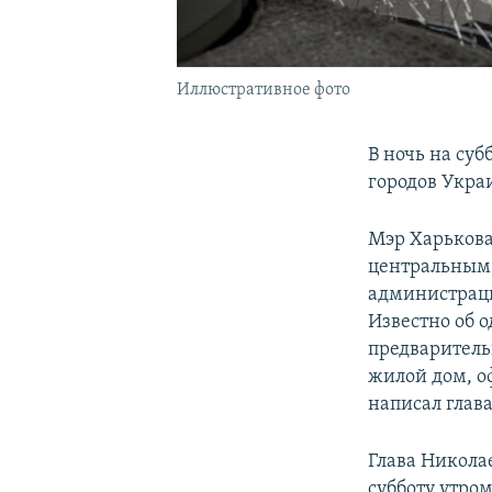
Иллюстративное фото
В ночь на суб
городов Украи
Мэр Харьков
центральным 
администра
Известно об 
предваритель
жилой дом, о
написал глава
Глава Никола
субботу утром