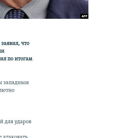
заявил, что
ии
ил по итогам
ры западным
олютно
й для ударов
а
 атаковать