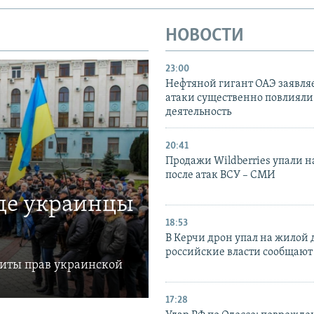
НОВОСТИ
23:00
Нефтяной гигант ОАЭ заявляе
атаки существенно повлияли 
деятельность
20:41
Продажи Wildberries упали н
после атак ВСУ – СМИ
где украинцы
18:53
В Керчи дрон упал на жилой 
российские власти сообщают
щиты прав украинской
17:28