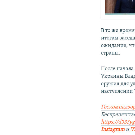
В то же врем
итогам засед
ожидание, ч
страны.
После начала
Украины Влад
оружия для уд
наступлении 
Роскомнадзор
Беспрепятств
https://d333yg
Instagram
и
V