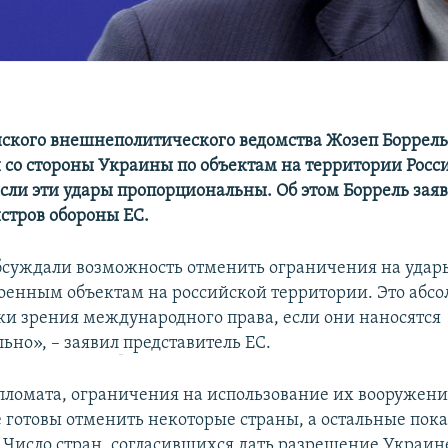
йского внешнеполитического ведомства Жозеп Боррель 
и со стороны Украины по объектам на территории Росс
сли эти удары пропорциональны. Об этом Боррель заяв
стров обороны ЕС.
суждали возможность отменить ограничения на уда
оенным объектам на российской территории. Это абс
чки зрения международного права, если они наносятся
ьно», – заявил
представитель ЕС.
пломата, ограничения на использование их вооружени
е готовы отменить некоторые страны, а остальные пок
Число стран, согласившихся дать разрешение Украине