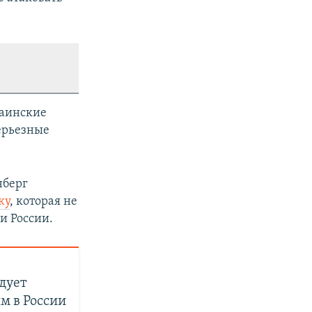
раинские
ерьезные
нберг
ку
, которая не
и России.
дует
м в России