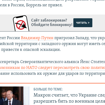
ли в России, Боррель не привел.
Сайт заблокирован?
читать >
Обойдите блокировку!
ент России
Владимир Путин
пригрозил Западу, что ук
сийской территории с западного оружия могут иметь с
 привести к опасной эскалации.
секретарь Североатлантического альянса Йенс Столте
союзникам по НАТО следует пересмотреть свою полити
раине использовать их оружие для ударов по территори
БОЛЬШЕ ПО ТЕМЕ:
Макрон считает, что Украине сле
разрешить бить по военным целя