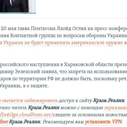
я 20 мая глава Пентагона Ллойд Остин на пресс-конфе
ания Контактной группы по вопросам обороны Украин
то
Украина не будет применять американское оружие
з
 российского наступления в Харьковской области през
имир Зеленский заявил, что запрета на использовани
аров по территории РФ не должно быть, поскольку речь
Украины, а о защите.
 пытается заблокировать
доступ к сайту
Крым.Реалии
.
енно читать
Крым.Реалии
можно с помощью
зеркально
fjn4i3ge.cloudfront.net/
следите за основными новостям
iber
Крым.Реалии
. Рекомендуем вам
установить VPN
.