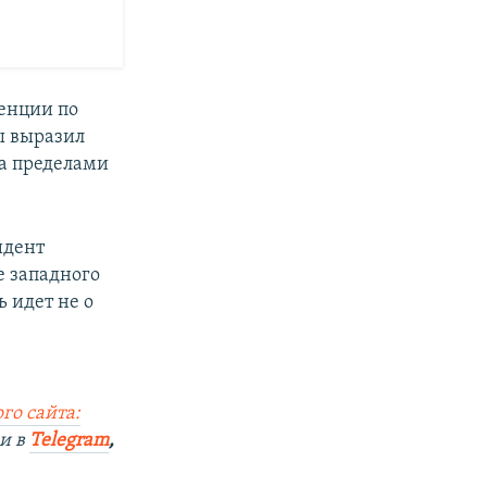
ренции по
ы выразил
а пределами
идент
е западного
 идет не о
го сайта:
и в
Telegram
,