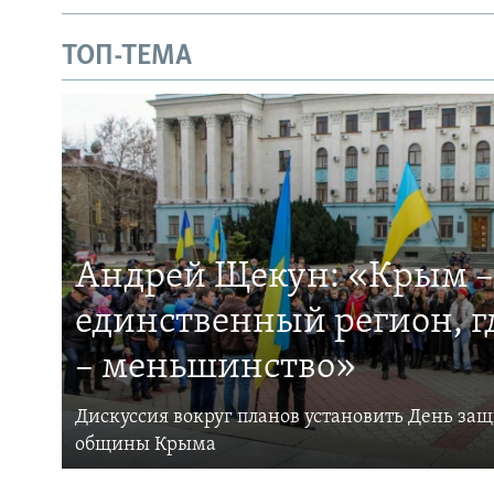
ТОП-ТЕМА
Андрей Щекун: «Крым –
единственный регион, 
– меньшинство»
Дискуссия вокруг планов установить День за
общины Крыма