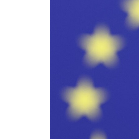
ПОБЕДИТЕЛЕЙ НЕ СУДЯТ?
КРЫМ.НЕПОКОРЕННЫЙ
ELIFBE
УКРАИНСКАЯ ПРОБЛЕМА КРЫМА