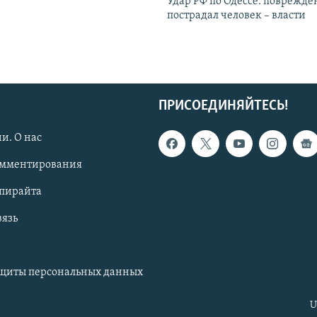
Удар РФ по Одессе: поврежде
пострадал человек – власти
ПРИСОЕДИНЯЙТЕСЬ!
и. О нас
омментирования
опирайта
вязь
ащиты персональных данных
U