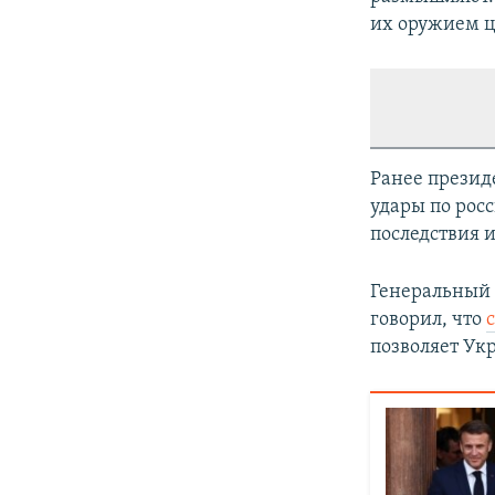
их оружием це
Ранее презид
удары по рос
последствия и
Генеральный 
говорил, что
позволяет Ук