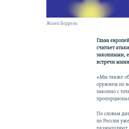
Жозеп Боррель
Глава европе
считает атак
законными, е
встречи мини
«Мы также об
оружием по в
законно с то
пропорционал
По словам ди
по России уж
размышляют. 