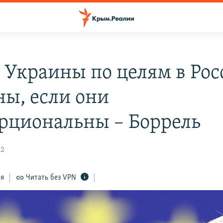
 Украины по целям в Рос
ны, если они
рциональны – Боррель
12
ся
Читать без VPN