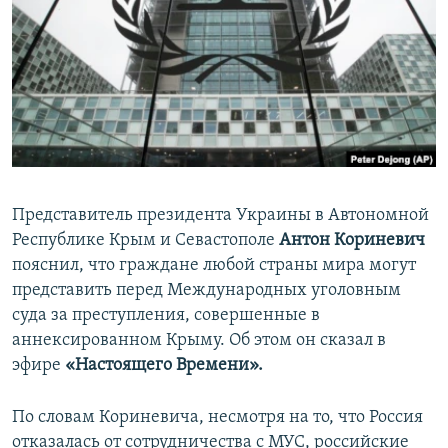
ПРИСОЕДИНЯЙТЕСЬ!
ПОБЕДИТЕЛЕЙ НЕ СУДЯТ?
КРЫМ.НЕПОКОРЕННЫЙ
ELIFBE
УКРАИНСКАЯ ПРОБЛЕМА КРЫМА
Все сайты RFE/RL
Представитель президента Украины в Автономной
Республике Крым и Севастополе
Антон Кориневич
пояснил, что граждане любой страны мира могут
представить перед Международных уголовным
суда за преступления, совершенные в
аннексированном Крыму. Об этом он сказал в
эфире
«Настоящего Времени».
По словам Кориневича, несмотря на то, что Россия
отказалась от сотрудничества с МУС, российские