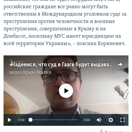
российские граждане все равно могут быть
ответственны в Международном уголовном суде за
преступления против человечности и военные
преступления, совершенные в Крыму и на
Донбассе, поскольку МУС имеет юрисдикцию на
всей территории Украины», – пояснил Кориневич.
«Надеемся, что суд в Гааге будет выдавать ордеры на арест граждан России» – Кориневич
видео
Крым.Реалии
No media source currently available
Auto
0:00
4:04
240p