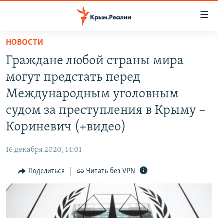
Доступность
ссылки
Вернуться
НОВОСТИ
к
НОВОСТИ
Граждане любой страны мира
основному
СПЕЦПРОЕКТЫ
содержанию
могут предстать перед
ВОДА
Вернутся
ГРУЗ 200
Международным уголовным
к
ИСТОРИЯ
КАРТА ВОЕННЫХ ОБЪЕКТОВ КРЫМА
судом за преступления в Крыму –
главной
ЕЩЕ
11 ЛЕТ ОККУПАЦИИ КРЫМА. 11 ИСТОРИЙ СОПРОТИВЛЕНИЯ
навигации
Кориневич (+видео)
Вернутся
РАДІО СВОБОДА
ИНТЕРАКТИВ
к
16 декабря 2020, 14:01
КАК ОБОЙТИ БЛОКИРОВКУ
ИНФОГРАФИКА
поиску
Поделиться
Читать без VPN
ТЕЛЕПРОЕКТ КРЫМ.РЕАЛИИ
Українською
СОВЕТЫ ПРАВОЗАЩИТНИКОВ
Qırımtatar
ПРОПАВШИЕ БЕЗ ВЕСТИ