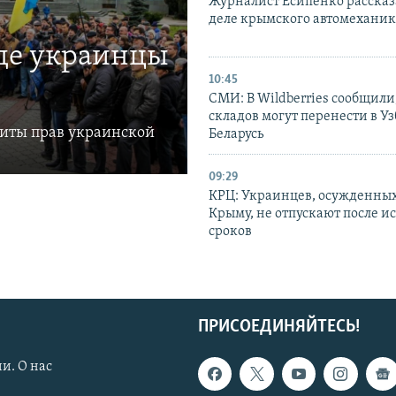
Журналист Есипенко рассказ
деле крымского автомехани
где украинцы
10:45
СМИ: В Wildberries сообщили,
складов могут перенести в У
щиты прав украинской
Беларусь
09:29
КРЦ: Украинцев, осужденных
Крыму, не отпускают после и
сроков
ПРИСОЕДИНЯЙТЕСЬ!
и. О нас