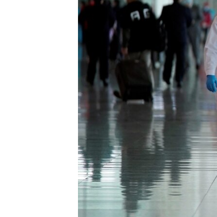
ПОБЕДИТЕЛЕЙ НЕ СУДЯТ?
КРЫМ.НЕПОКОРЕННЫЙ
ELIFBE
УКРАИНСКАЯ ПРОБЛЕМА КРЫМА