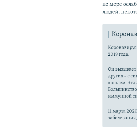
по мере осла
людей, некот
Коронав
Коронавиру
2019 года.
Он вызывает
других – с с
кашлем. Это 
Большинство
иммунной си
11 марта 20
заболевания