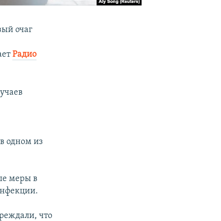
вый очаг
ает
Радио
лучаев
в одном из
ые меры в
инфекции.
реждали, что