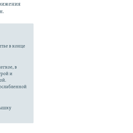
движения
н.
итае в конце
егкое, в
урой и
ой.
 ослабленной
пышку