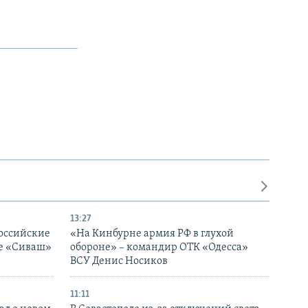
13:27
оссийские
«На Кинбурне армия РФ в глухой
ке «Сиваш»
обороне» – командир ОТК «Одесса»
ВСУ Денис Носиков
11:11