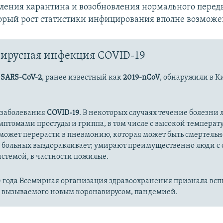
бления карантина и возобновления нормального пере
орый рост статистики инфицирования вполне возможе
ирусная инфекция COVID-19
с
SARS-CoV-2
, ранее известный как
2019-nCoV
, обнаружили в К
 заболевания
COVID-19
. В некоторых случаях течение болезни л
имптомами простуды и гриппа, в том числе с высокой температ
может перерасти в пневмонию, которая может быть смертельн
 больных выздоравливает; умирают преимущественно люди с
стемой, в частности пожилые.
20 года Всемирная организация здравоохранения признала вс
, вызываемого новым коронавирусом, пандемией.