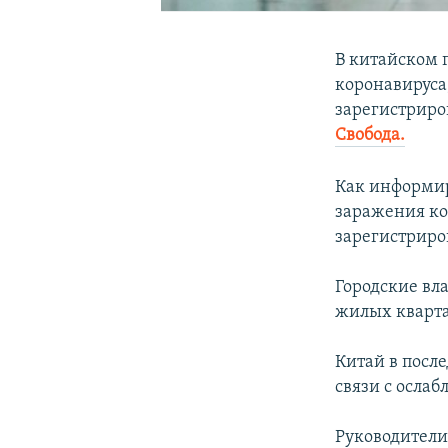
В китайском 
коронавируса
зарегистриро
Свобода.
Как информи
заражения кор
зарегистриров
Городские вл
жилых кварта
Китай в посл
связи с осла
Руководители