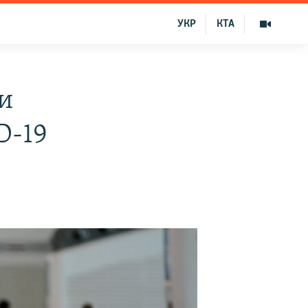
УКР
КТА
и
D-19