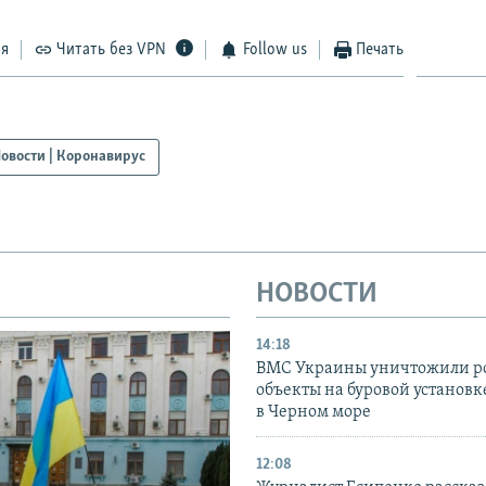
ся
Читать без VPN
Follow us
Печать
овости | Коронавирус
НОВОСТИ
14:18
ВМС Украины уничтожили р
объекты на буровой установ
в Черном море
12:08