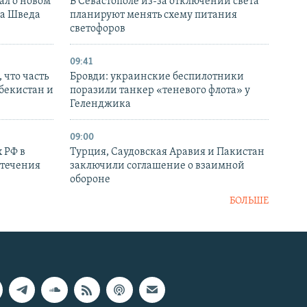
ал о новом
В Севастополе из-за отключений света
ка Шведа
планируют менять схему питания
светофоров
09:41
 что часть
Бровди: украинские беспилотники
збекистан и
поразили танкер «теневого флота» у
Геленджика
09:00
 РФ в
Турция, Саудовская Аравия и Пакистан
стечения
заключили соглашение о взаимной
обороне
БОЛЬШЕ