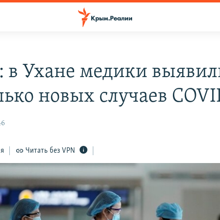
: в Ухане медики выявил
лько новых случаев COVI
46
ся
Читать без VPN