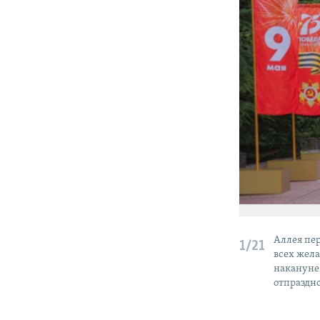
Аллея пе
1/21
всех жел
накануне
отпраздно