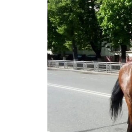
ПОБЕДИТЕЛЕЙ НЕ СУДЯТ?
КРЫМ.НЕПОКОРЕННЫЙ
ELIFBE
УКРАИНСКАЯ ПРОБЛЕМА КРЫМА