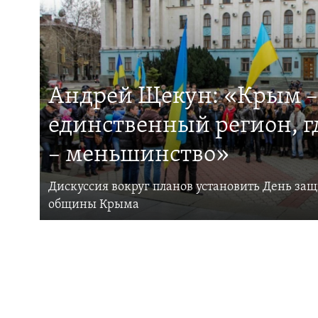
Андрей Щекун: «Крым –
единственный регион, 
– меньшинство»
Дискуссия вокруг планов установить День за
общины Крыма