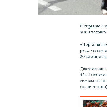
В Украине 9 
9000 человек
«В органы по
результатам 
20 администр
Два уголовных
436-1 (изгот
символики и 
(нацистского