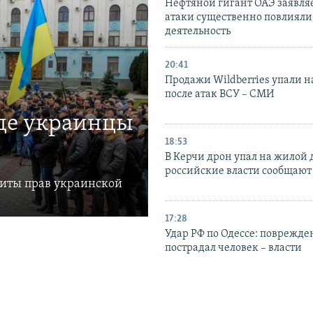
Нефтяной гигант ОАЭ заявляе
атаки существенно повлияли 
деятельность
20:41
Продажи Wildberries упали н
после атак ВСУ – СМИ
где украинцы
18:53
В Керчи дрон упал на жилой 
российские власти сообщают
щиты прав украинской
17:28
Удар РФ по Одессе: поврежде
пострадал человек – власти