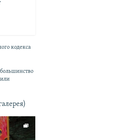
т
ного кодекса
 большинство
 или
галерея)