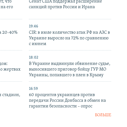
т, что
Сенат США поддержал расширение
на его
санкций против России и Ирана
19:46
а 20-40%
CIR: в июле количество атак РФ на АЗС в
Украине выросло на 72% по сравнению
с июнем
18:02
дом:
В Украине выдвинули обвинение судье,
 о жертвах
выносившего приговор бойцу ГУР МО
Украины, попавшего в плен в Крыму
16:59
н стадион,
60 процентов украинцев против
передачи России Донбасса в обмен на
гарантии безопасности – опрос
БОЛЬШЕ