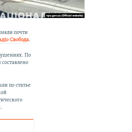
иняли почти
адіо Свобода
.
рушениях. По
 составлено
ыли по статье
кой
тического
.