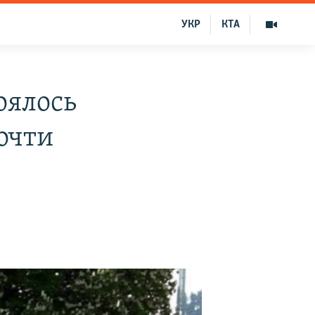
УКР
КТА
оялось
очти