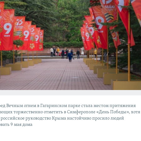
ред Вечным огнем в Гагаринском парке стала местом притяжения
ающих торжественно отметить в Симферополе «День Победы», хотя
 российское руководство Крыма настойчиво просило людей
вать 9 мая дома