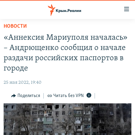
Доступность
ссылки
Вернуться
НОВОСТИ
к
НОВОСТИ
«Аннексия Мариуполя началась»
основному
СПЕЦПРОЕКТЫ
содержанию
– Андрющенко сообщил о начале
ВОДА
Вернутся
ГРУЗ 200
раздачи российских паспортов в
к
ИСТОРИЯ
КАРТА ВОЕННЫХ ОБЪЕКТОВ КРЫМА
городе
главной
ЕЩЕ
11 ЛЕТ ОККУПАЦИИ КРЫМА. 11 ИСТОРИЙ СОПРОТИВЛЕНИЯ
навигации
25 мая 2022, 19:40
Вернутся
РАДІО СВОБОДА
ИНТЕРАКТИВ
к
Поделиться
Читать без VPN
КАК ОБОЙТИ БЛОКИРОВКУ
ИНФОГРАФИКА
поиску
ТЕЛЕПРОЕКТ КРЫМ.РЕАЛИИ
Українською
СОВЕТЫ ПРАВОЗАЩИТНИКОВ
Qırımtatar
ПРОПАВШИЕ БЕЗ ВЕСТИ