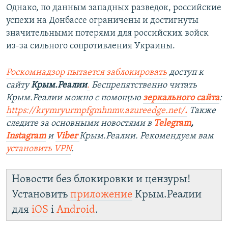
Однако, по данным западных разведок, российские
успехи на Донбассе ограничены и достигнуты
значительными потерями для российских войск
из-за сильного сопротивления Украины.
Роскомнадзор пытается заблокировать
доступ к
сайту
Крым.Реалии
.
Беспрепятственно читать
Крым.Реалии можно с помощью
зеркального сайта
:
https://krymryurmpfgmhnmv.azureedge.net/
.
Также
следите за основными новостями в
Telegram
,
Instagram
и
Viber
Крым.Реалии. Рекомендуем вам
установить
VPN
.
Новости без блокировки и цензуры!
Установить
приложение
Крым.Реалии
для
iOS
і
Android
.