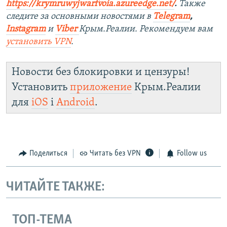
https://krymruwyjwarfvoia.azureedge.net/
.
Также
следите за основными новостями в
Telegram
,
Instagram
и
Viber
Крым.Реалии. Рекомендуем вам
установить
VPN
.
Новости без блокировки и цензуры!
Установить
приложение
Крым.Реалии
для
iOS
і
Android
.
Поделиться
Читать без VPN
Follow us
ЧИТАЙТЕ ТАКЖЕ:
ТОП-ТЕМА