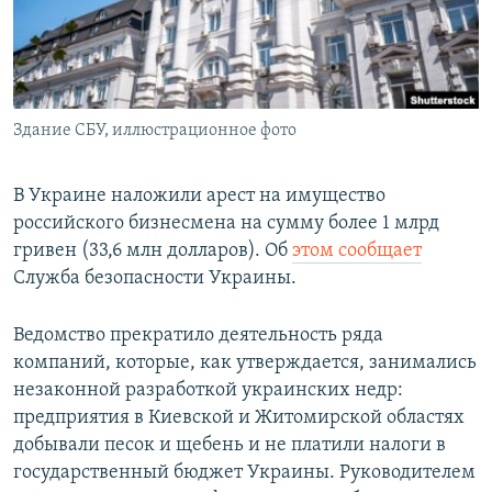
ПРИСОЕДИНЯЙТЕСЬ!
ПОБЕДИТЕЛЕЙ НЕ СУДЯТ?
КРЫМ.НЕПОКОРЕННЫЙ
ELIFBE
Здание СБУ, иллюстрационное фото
УКРАИНСКАЯ ПРОБЛЕМА КРЫМА
Все сайты RFE/RL
В Украине наложили арест на имущество
российского бизнесмена на сумму более 1 млрд
гривен (33,6 млн долларов). Об
этом сообщает
Служба безопасности Украины.
Ведомство прекратило деятельность ряда
компаний, которые, как утверждается, занимались
незаконной разработкой украинских недр:
предприятия в Киевской и Житомирской областях
добывали песок и щебень и не платили налоги в
государственный бюджет Украины. Руководителем