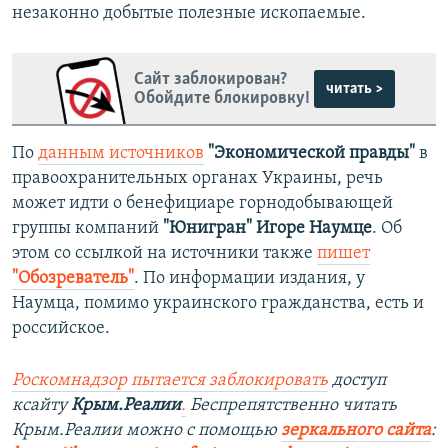
незаконно добытые полезные ископаемые.
Сайт заблокирован?
читать >
Обойдите блокировку!
По
данным источников
"Экономической правды"
в
правоохранительных органах Украины, речь
может идти о бенефициаре горнодобывающей
группы компаний
"Юнигран" Игоре Наумце
. Об
этом со ссылкой на источники также
пишет
"Обозреватель"
. По информации издания, у
Наумца, помимо украинского гражданства, есть и
российское.
Роскомнадзор пытается заблокировать
доступ
ксайту
Крым.Реалии
.
Беспрепятственно читать
Крым.Реалии можно с помощью
зеркального сайта
: