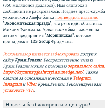
(350 миллионов долларов). Имя олигарха в
сообщении не раскрывалось. Позднее
пресс-служба
украинского Альфа-банка
подтвердила изданию
"Экономическая правда"
, что речь идёт об активах
Михаил Фридмана. Арест также был наложен на
активы предприятия
"Моршинская"
, которое
принадлежит
IDS Group
Фридмана.
Роскомнадзор пытается заблокировать
доступ к
сайту
Крым.Реалии
.
Беспрепятственно читать
Крым.Реалии можно с помощью
зеркального сайта:
https://krymrnxqqhahrczyi.azureedge.net/
. Также
следите за основными новостями в
Telegram
,
Instagram
и
Viber
Крым.Реалии. Рекомендуем вам
установить VPN
.
Новости без блокировки и цензуры!