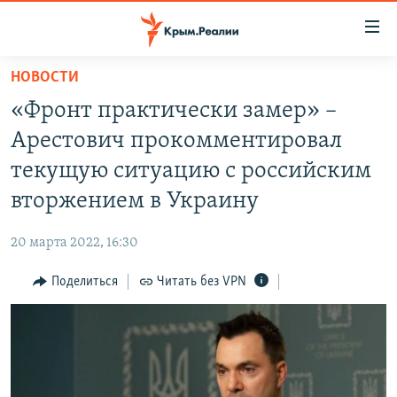
Доступность
ссылки
Вернуться
НОВОСТИ
к
НОВОСТИ
«Фронт практически замер» –
основному
СПЕЦПРОЕКТЫ
содержанию
Арестович прокомментировал
ВОДА
Вернутся
ГРУЗ 200
текущую ситуацию с российским
к
ИСТОРИЯ
КАРТА ВОЕННЫХ ОБЪЕКТОВ КРЫМА
вторжением в Украину
главной
ЕЩЕ
11 ЛЕТ ОККУПАЦИИ КРЫМА. 11 ИСТОРИЙ СОПРОТИВЛЕНИЯ
навигации
20 марта 2022, 16:30
Вернутся
РАДІО СВОБОДА
ИНТЕРАКТИВ
к
Поделиться
Читать без VPN
КАК ОБОЙТИ БЛОКИРОВКУ
ИНФОГРАФИКА
поиску
ТЕЛЕПРОЕКТ КРЫМ.РЕАЛИИ
Українською
СОВЕТЫ ПРАВОЗАЩИТНИКОВ
Qırımtatar
ПРОПАВШИЕ БЕЗ ВЕСТИ