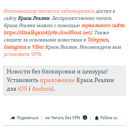
Роскомнадзор пытается заблокировать
доступ к
сайту
Крым.Реалии
.
Беспрепятственно читать
Крым.Реалии мож
но с помощью
зеркального сайта:
https://d1axlkqxm41y9z.cloudfront.net/
. ​
Также
следите за основными новостями в
Telegram
,
Instagra
m
и
Viber
Крым.Реалии. Рекомендуем вам
установить
VPN
.
Новости без блокировки и цензуры!
Установить
приложение
Крым.Реалии
для
iOS
і
Android
.
Поделиться
Читать без VPN
Follow us