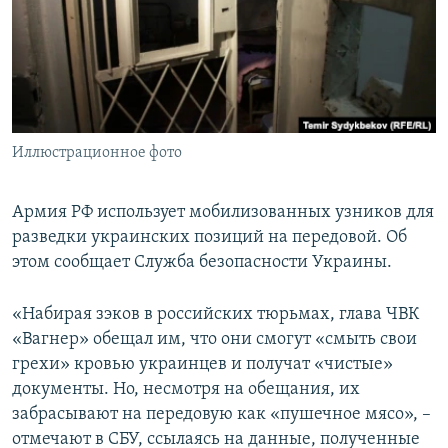
ПРИСОЕДИНЯЙТЕСЬ!
ПОБЕДИТЕЛЕЙ НЕ СУДЯТ?
КРЫМ.НЕПОКОРЕННЫЙ
ELIFBE
УКРАИНСКАЯ ПРОБЛЕМА КРЫМА
Все сайты RFE/RL
Иллюстрационное фото
Армия РФ использует мобилизованных узников для
разведки украинских позиций на передовой. Об
этом сообщает Служба безопасности Украины.
«Набирая зэков в российских тюрьмах, глава ЧВК
«Вагнер» обещал им, что они смогут «смыть свои
грехи» кровью украинцев и получат «чистые»
документы. Но, несмотря на обещания, их
забрасывают на передовую как «пушечное мясо», –
отмечают в СБУ, ссылаясь на данные, полученные