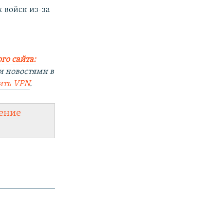
 войск из-за
го сайта:
и новостями в
ить VPN
.
ение