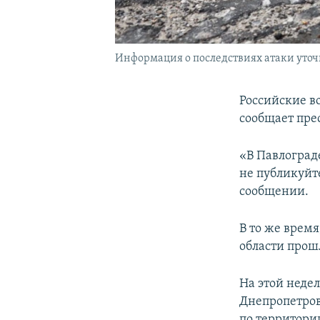
Информация о последствиях атаки уточ
Российские в
сообщает пре
«В Павлоград
не публикуйт
сообщении.
В то же врем
области прошл
На этой неде
Днепропетров
по территори