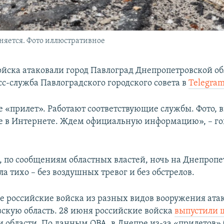
няется. Фото иллюстративное
ойска атаковали город Павлоград Днепропетровской об
сс-служба Павлоградского городского совета в
Telegra
е «прилет». Работают соответствующие службы. Фото, 
е в Интернете. Ждем официальную информацию», – го
я, по сообщениям областных властей, ночь на Днепроп
а тихо – без воздушных тревог и без обстрелов.
ле российские войска из разных видов вооружения ата
скую область. 28 июня российские войска
выпустили 
и области. По данным ОВА, в Днепре из-за «прилетов»