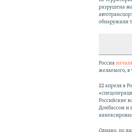
разрушена же
автотранспорт
обнаружили т
Россия
начал
желаемого, в 
22 апреля в Р
«спецопераци
Российские в
Донбассом и 
аннексирован
Однако, по д