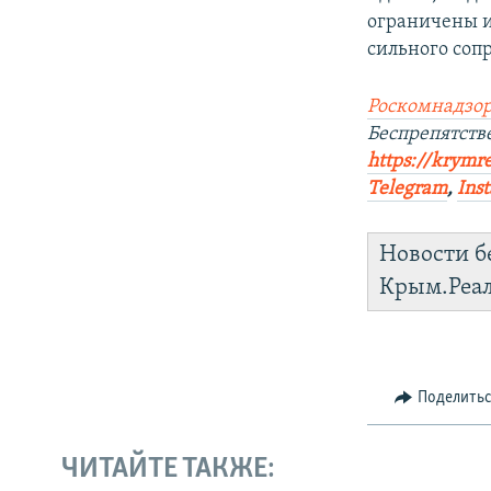
ограничены и
сильного соп
Роскомнадзор
Беспрепятст
https://krymre
Telegram
,
Ins
Новости б
Крым.Реа
Поделить
ЧИТАЙТЕ ТАКЖЕ: