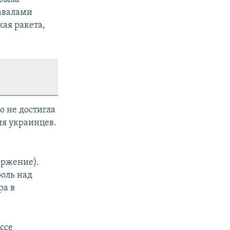
авалами
кая ракета,
о не достигла
ия украинцев.
оржение).
оль над
ра в
ссе