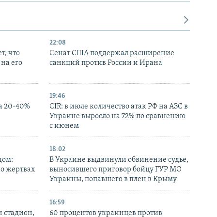
22:08
т, что
Сенат США поддержал расширение
на его
санкций против России и Ирана
19:46
а 20-40%
CIR: в июле количество атак РФ на АЗС в
Украине выросло на 72% по сравнению
с июнем
18:02
дом:
В Украине выдвинули обвинение судье,
 о жертвах
выносившего приговор бойцу ГУР МО
Украины, попавшего в плен в Крыму
16:59
н стадион,
60 процентов украинцев против