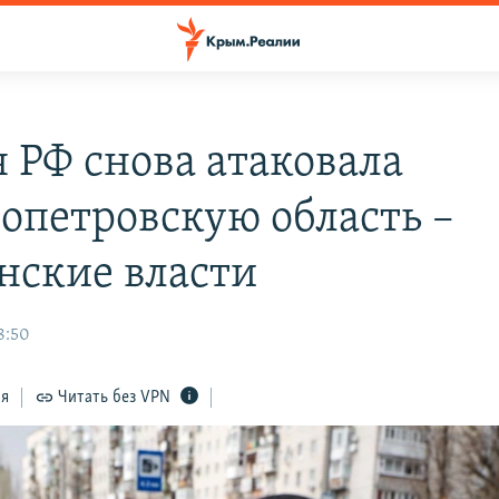
 РФ снова атаковала
опетровскую область –
нские власти
8:50
ся
Читать без VPN