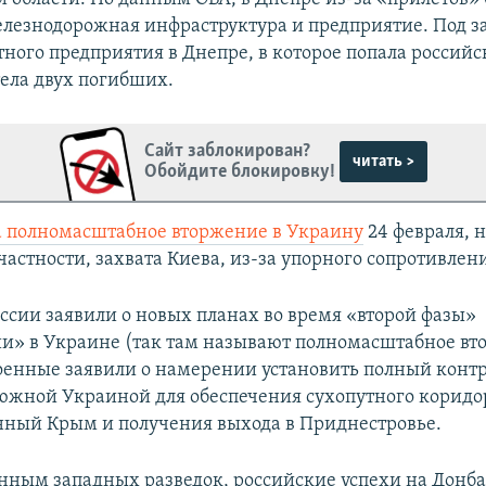
лезнодорожная инфраструктура и предприятие. Под з
ного предприятия в Днепре, в которое попала российс
ела двух погибших.
Сайт заблокирован?
читать >
Обойдите блокировку!
а полномасштабное вторжение в Украину
24 февраля, н
частности, захвата Киева, из-за упорного сопротивлен
оссии заявили о новых планах во время «второй фазы»
и» в Украине (так там называют полномасштабное вт
оенные заявили о намерении установить полный контр
южной Украиной для обеспечения сухопутного коридо
ный Крым и получения выхода в Приднестровье.
анным западных разведок, российские успехи на Донба