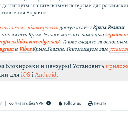
 достигнуты значительными потерями для российских
ротивления Украины.
 пытается заблокировать
доступ ксайту
Крым.Реалии
.
венно читать Крым.Реалии можно с помощью
зеркально
njjvcrsdhlo.azureedge.net/
. Также следите за основным
tagram
и
Viber
Крым.Реалии. Рекомендуем вам
установ
ез блокировки и цензуры! Установить
прилож
лии для
iOS
і
Android
.
ся
Читать без VPN
Follow us
Печать