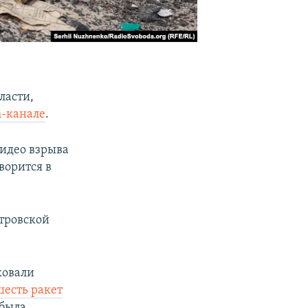
ласти,
m-канале
.
видео взрыва
ворится в
етровской
ковали
шесть ракет
 была