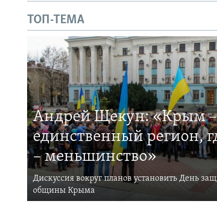
ТОП-ТЕМА
Андрей Щекун: «Крым –
единственный регион, 
– меньшинство»
Дискуссия вокруг планов установить День за
общины Крыма