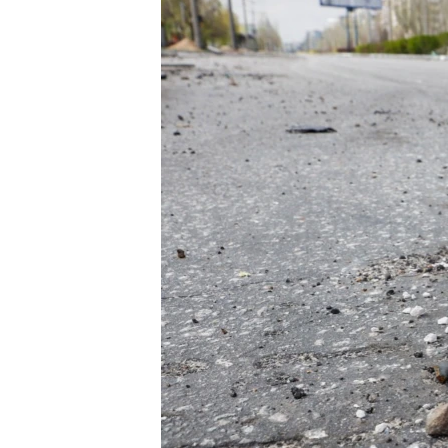
ПОБЕДИТЕЛЕЙ НЕ СУДЯТ?
КРЫМ.НЕПОКОРЕННЫЙ
ELIFBE
УКРАИНСКАЯ ПРОБЛЕМА КРЫМА