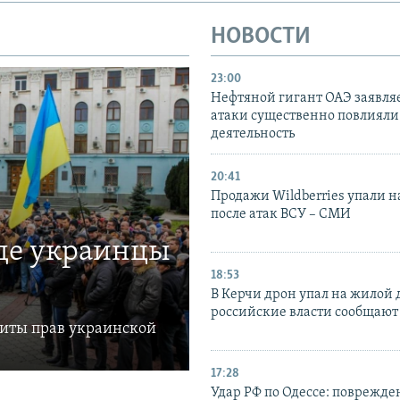
НОВОСТИ
23:00
Нефтяной гигант ОАЭ заявляе
атаки существенно повлияли 
деятельность
20:41
Продажи Wildberries упали н
после атак ВСУ – СМИ
где украинцы
18:53
В Керчи дрон упал на жилой 
российские власти сообщают
щиты прав украинской
17:28
Удар РФ по Одессе: поврежде