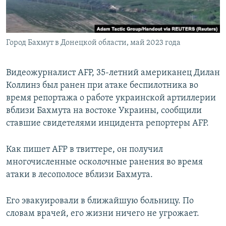
ПРИСОЕДИНЯЙТЕСЬ!
ПОБЕДИТЕЛЕЙ НЕ СУДЯТ?
КРЫМ.НЕПОКОРЕННЫЙ
Город Бахмут в Донецкой области, май 2023 года
ELIFBE
УКРАИНСКАЯ ПРОБЛЕМА КРЫМА
Видеожурналист AFP, 35-летний американец Дилан
Все сайты RFE/RL
Коллинз был ранен при атаке беспилотника во
время репортажа о работе украинской артиллерии
вблизи Бахмута на востоке Украины, сообщили
ставшие свидетелями инцидента репортеры AFP.
Как пишет AFP в твиттере, он получил
многочисленные осколочные ранения во время
атаки в лесополосе вблизи Бахмута.
Его эвакуировали в ближайшую больницу. По
словам врачей, его жизни ничего не угрожает.