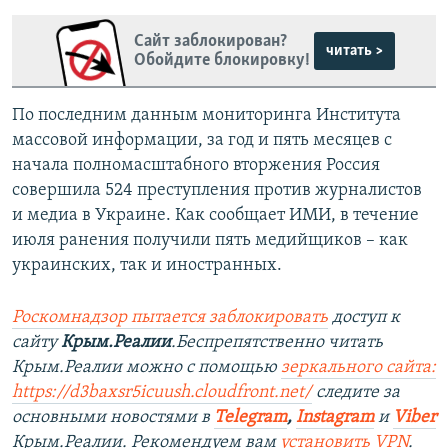
Сайт заблокирован?
читать >
Обойдите блокировку!
По последним данным мониторинга Института
массовой информации, за год и пять месяцев с
начала полномасштабного вторжения Россия
совершила 524 преступления против журналистов
и медиа в Украине. Как сообщает ИМИ, в течение
июля ранения получили пять медийщиков – как
украинских, так и иностранных.
Роскомнадзор пытается заблокировать
доступ к
сайту
Крым.Реалии
.Беспрепятственно читать
Крым.Реалии можно с помощью
зеркального сайта:
https://d3baxsr5icuush.cloudfront.net/
следите за
основными новостями в
Telegram
,
Instagram
и
Viber
Крым.Реалии. Рекомендуем вам
установить VPN
.