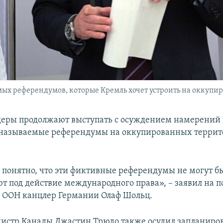
мых референдумов, которые Кремль хочет устроить на оккуп
деры продолжают выступать с осуждением намерений
 называемые референдумы на оккупированных терри
понятно, что эти фиктивные референдумы не могут б
ют под действие международного права», – заявил на п
 ООН канцлер Германии Олаф Шольц.
истр Канады Джастин Трюдо также осудил запланиро