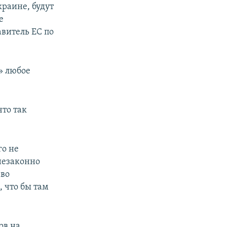
раине, будут
е
витель ЕС по
» любое
 что так
о не
 незаконно
аво
 что бы там
ов на