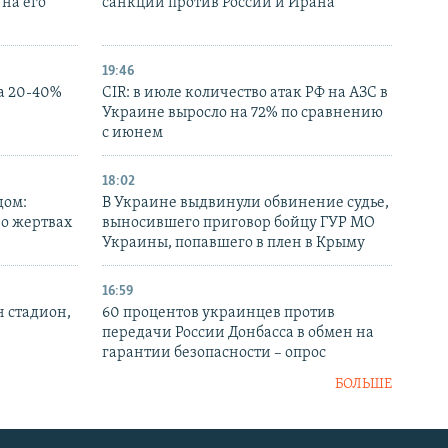
на его
санкций против России и Ирана
19:46
а 20-40%
CIR: в июле количество атак РФ на АЗС в
Украине выросло на 72% по сравнению
с июнем
18:02
дом:
В Украине выдвинули обвинение судье,
 о жертвах
выносившего приговор бойцу ГУР МО
Украины, попавшего в плен в Крыму
16:59
н стадион,
60 процентов украинцев против
передачи России Донбасса в обмен на
гарантии безопасности – опрос
БОЛЬШЕ