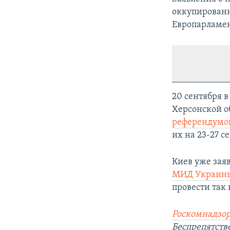
оккупированн
Европарламен
20 сентября 
Херсонской о
референдумо
их на 23-27 с
Киев уже заяв
МИД Украины
провести так
Роскомнадзор
Беспрепятст