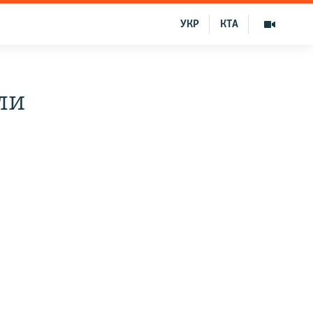
УКР
КТА
ли