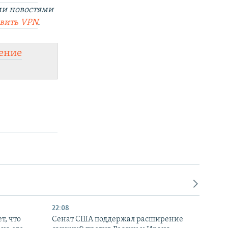
ми новостями
овить
VPN
.
ение
22:08
т, что
Сенат США поддержал расширение