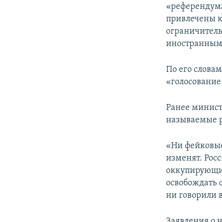
«референдума
привлечены к
ограничитель
иностранным 
По его слова
«голосование
Ранее минис
называемые р
«Ни фейковые
изменят. Росс
оккупирующим
освобождать 
ни говорили в
Заявления о 