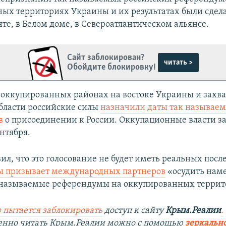
ых территориях Украины и их результатах были сдел
те, в Белом доме, в Североатлантическом альянсе.
Сайт заблокирован?
читать >
Обойдите блокировку!
в оккупированных районах на востоке Украины и захв
бласти российские силы
назначили даты так называе
в
о присоединении к России. Оккупационные власти з
ентября.
ил, что это голосование не будет иметь реальных после
 призывает международных партнеров
«осудить нам
 называемые референдумы на оккупированных террит
 пытается заблокировать
доступ к сайту
Крым.Реалии
.
венно читать Крым.Реалии можно с помощью
зеркально