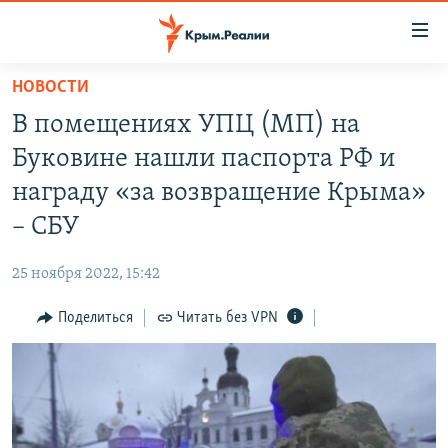
Доступность
ссылки
Вернуться
НОВОСТИ
к
НОВОСТИ
В помещениях УПЦ (МП) на
основному
СПЕЦПРОЕКТЫ
содержанию
Буковине нашли паспорта РФ и
ВОДА
Вернутся
ГРУЗ 200
награду «за возвращение Крыма»
к
ИСТОРИЯ
КАРТА ВОЕННЫХ ОБЪЕКТОВ КРЫМА
– СБУ
главной
ЕЩЕ
11 ЛЕТ ОККУПАЦИИ КРЫМА. 11 ИСТОРИЙ СОПРОТИВЛЕНИЯ
навигации
25 ноября 2022, 15:42
Вернутся
РАДІО СВОБОДА
ИНТЕРАКТИВ
к
Поделиться
Читать без VPN
КАК ОБОЙТИ БЛОКИРОВКУ
ИНФОГРАФИКА
поиску
ТЕЛЕПРОЕКТ КРЫМ.РЕАЛИИ
Українською
СОВЕТЫ ПРАВОЗАЩИТНИКОВ
Qırımtatar
ПРОПАВШИЕ БЕЗ ВЕСТИ