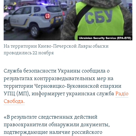
ПРИСОЕДИНЯЙТЕСЬ!
ПОБЕДИТЕЛЕЙ НЕ СУДЯТ?
КРЫМ.НЕПОКОРЕННЫЙ
ELIFBE
УКРАИНСКАЯ ПРОБЛЕМА КРЫМА
Все сайты RFE/RL
На территории Киево-Печерской Лавры обыски
проводились 22 ноября
Служба безопасности Украины сообщила о
результатах контрразведывательных мер на
территории Черновицко-Буковинской епархии
УПЦ (МП), информирует украинская служба
Радiо
Свобода.
«В результате следственных действий
правоохранители обнаружили документы,
подтверждающие наличие российского