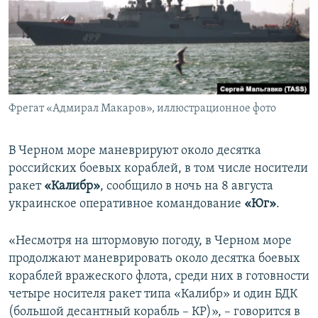
ПРИСОЕДИНЯЙТЕСЬ!
ПОБЕДИТЕЛЕЙ НЕ СУДЯТ?
КРЫМ.НЕПОКОРЕННЫЙ
ELIFBE
УКРАИНСКАЯ ПРОБЛЕМА КРЫМА
Все сайты RFE/RL
Фрегат «Адмирал Макаров», иллюстрационное фото
В Черном море маневрируют около десятка
российских боевых кораблей, в том числе носители
ракет
«Калибр»
, сообщило в ночь на 8 августа
украинское оперативное командование
«Юг»
.
«Несмотря на штормовую погоду, в Черном море
продолжают маневрировать около десятка боевых
кораблей вражеского флота, среди них в готовности
четыре носителя ракет типа «Калибр» и один БДК
(большой десантный корабль – КР)», – говорится в