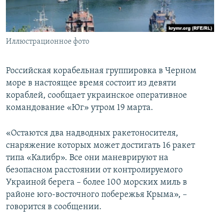
ПРИСОЕДИНЯЙТЕСЬ!
ПОБЕДИТЕЛЕЙ НЕ СУДЯТ?
КРЫМ.НЕПОКОРЕННЫЙ
Иллюстрационное фото
ELIFBE
УКРАИНСКАЯ ПРОБЛЕМА КРЫМА
Российская корабельная группировка в Черном
Все сайты RFE/RL
море в настоящее время состоит из девяти
кораблей, сообщает украинское оперативное
командование «Юг» утром 19 марта.
«Остаются два надводных ракетоносителя,
снаряжение которых может достигать 16 ракет
типа «Калибр». Все они маневрируют на
безопасном расстоянии от контролируемого
Украиной берега – более 100 морских миль в
районе юго-восточного побережья Крыма», –
говорится в сообщении.