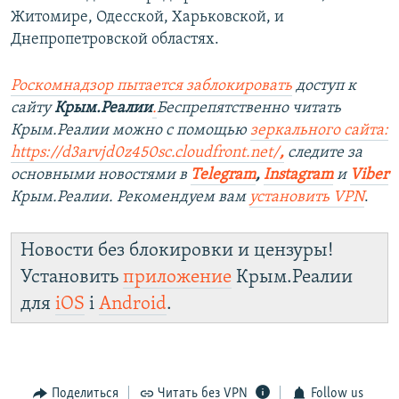
Житомире, Одесской, Харьковской, и
Днепропетровской областях.
Роскомнадзор пытается заблокировать
доступ к
сайту
Крым.Реалии
.
Беспрепятственно читать
Крым.Реалии можно с помощью
зеркального сайта:
https://d3arvjd0z450sc.cloudfront.net/
,
следите за
основными новостями в
Telegram
,
Instagram
и
Viber
Крым.Реалии. Рекомендуем вам
установить VPN
.
Новости без блокировки и цензуры!
Установить
приложение
Крым.Реалии
для
iOS
і
Android
.
Поделиться
Читать без VPN
Follow us