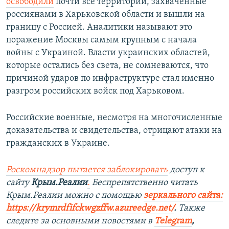
освободили
почти все территории, захваченные
россиянами в Харьковской области и вышли на
границу с Россией. Аналитики называют это
поражение Москвы самым крупным с начала
войны с Украиной. Власти украинских областей,
которые остались без света, не сомневаются, что
причиной ударов по инфраструктуре стал именно
разгром российских войск под Харьковом.
Российские военные, несмотря на многочисленные
доказательства и свидетельства, отрицают атаки на
гражданских в Украине.
Роскомнадзор пытается заблокировать
доступ к
сайту
Крым.Реалии
.
Беспрепятственно читать
Крым.Реалии можно с помощью
зеркального сайта:
https://krymrdfifckwgzffw.azureedge.net/
. ​
Также
следите за основными новостями в
Telegram
,