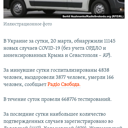
ПРИСОЕДИНЯЙТЕСЬ!
ПОБЕДИТЕЛЕЙ НЕ СУДЯТ?
КРЫМ.НЕПОКОРЕННЫЙ
Иллюстрационное фото
ELIFBE
УКРАИНСКАЯ ПРОБЛЕМА КРЫМА
В Украине за сутки, 20 марта, обнаружили 11145
Все сайты RFE/RL
новых случаев COVID-19 (без учета ОРДЛО и
аннексированных Крыма и Севастополя –
КР
).
За минувшие сутки госпитализированы 4838
человек, выздоровели 3877 человек, умерли 166
человек, сообщает
Радіо Свобода
.
В течение суток провели 668776 тестирований.
За последние сутки наибольшее количество
подтвержденных случаев зарегистрировано во