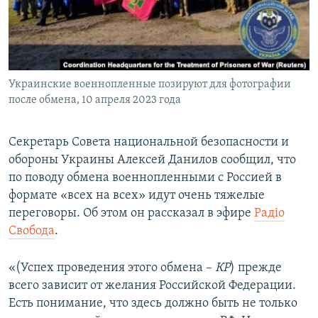
ПРИСОЕДИНЯЙТЕСЬ!
ПОБЕДИТЕЛЕЙ НЕ СУДЯТ?
КРЫМ.НЕПОКОРЕННЫЙ
ELIFBE
Украинские военнопленные позируют для фотографии
УКРАИНСКАЯ ПРОБЛЕМА КРЫМА
после обмена, 10 апреля 2023 года
Все сайты RFE/RL
Секретарь Совета национальной безопасности и
обороны Украины Алексей Данилов сообщил, что
по поводу обмена военнопленными с Россией в
формате «всех на всех» идут очень тяжелые
переговоры. Об этом он рассказал в эфире
Радіо
Свобода
.
«(Успех проведения этого обмена –
КР
) прежде
всего зависит от желания Российской Федерации.
Есть понимание, что здесь должно быть не только