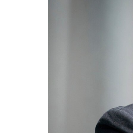
ПОБЕДИТЕЛЕЙ НЕ СУДЯТ?
КРЫМ.НЕПОКОРЕННЫЙ
ELIFBE
УКРАИНСКАЯ ПРОБЛЕМА КРЫМА