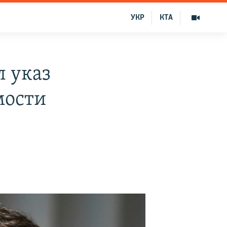
УКР
КТА
 указ
мости