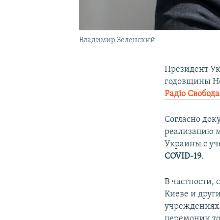
Владимир Зеленский
Президент У
годовщины Не
Радіо Свобода
Согласно док
реализацию м
Украины с уч
COVID-19
.
В частности, 
Киеве и друг
учреждениях
церемонии то