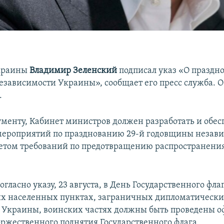
краины
Владимир Зеленский
подписал указ «О праздн
зависимости Украины», сообщает его пресс служба. О
.
ументу, Кабинет министров должен разработать и обес
ероприятий по празднованию 29-й годовщины незав
етом требований по предотвращению распространени
согласно указу, 23 августа, в День Государственного фл
их населенных пунктах, заграничных дипломатическ
 Украины, воинских частях должны быть проведены 
ржественного поднятия Государственного флага.