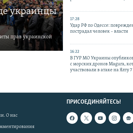
где украинцы
17:28
Удар РФ по Одессе: поврежде
пострадал человек – власти
щиты прав украинской
16:22
В ГУР МО Украины опублико
с морских дронов Magura, ко
участвовали в атаке на Ялту 7
ПРИСОЕДИНЯЙТЕСЬ!
и. О нас
омментирования