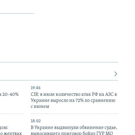
19:46
а 20-40%
CIR: в июле количество атак РФ на АЗС в
Украине выросло на 72% по сравнению
с июнем
18:02
дом:
В Украине выдвинули обвинение судье,
 о жертвах
выносившего приговор бойцу ГУР МО