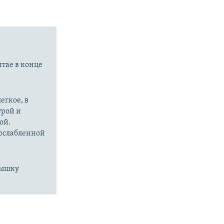
итае в конце
егкое, в
урой и
ой.
 ослабленной
пышку