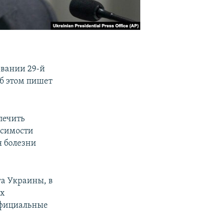
овании 29-й
б этом пишет
печить
исимости
я болезни
ага Украины, в
их
официальные