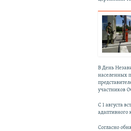
В День Незави
населенных п
представител
участников О
С 1 августа в
адаптивного 
Согласно обн