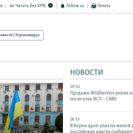
ся
Читать без VPN
Follow us
Печать
овости | Коронавирус
НОВОСТИ
20:41
Продажи Wildberries упали н
после атак ВСУ – СМИ
18:53
В Керчи дрон упал на жилой 
российские власти сообщают