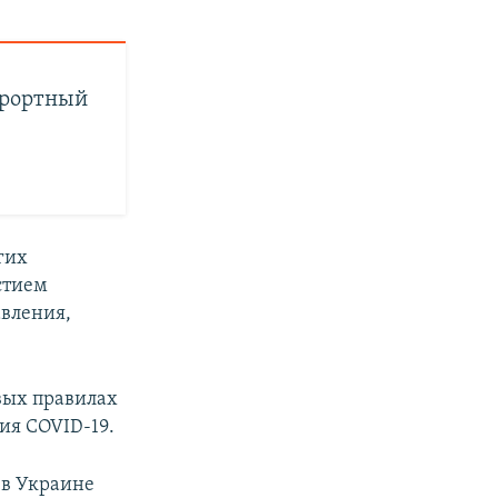
урортный
гих
стием
авления,
овых правилах
ия COVID-19.
 в Украине