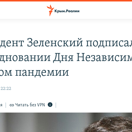
дент Зеленский подписал
здновании Дня Независи
том пандемии
 22:22
ся
Читать без VPN