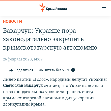
Доступность
ссылки
Вернуться
НОВОСТИ
к
НОВОСТИ
Вакарчук: Украине пора
основному
СПЕЦПРОЕКТЫ
содержанию
законодательно закрепить
ВОДА
Вернутся
ГРУЗ 200
крымскотатарскую автономию
к
ИСТОРИЯ
КАРТА ВОЕННЫХ ОБЪЕКТОВ КРЫМА
главной
26 февраля 2020, 14:09
ЕЩЕ
11 ЛЕТ ОККУПАЦИИ КРЫМА. 11 ИСТОРИЙ СОПРОТИВЛЕНИЯ
навигации
Вернутся
Поделиться
Читать без VPN
РАДІО СВОБОДА
ИНТЕРАКТИВ
к
Лидер партии «Голос», народный депутат Украины
КАК ОБОЙТИ БЛОКИРОВКУ
ИНФОГРАФИКА
поиску
Святослав Вакарчук
считает, что Украина должна
ТЕЛЕПРОЕКТ КРЫМ.РЕАЛИИ
на законодательном уровне закрепить статус
Українською
крымскотатарской автономии для ускорения
СОВЕТЫ ПРАВОЗАЩИТНИКОВ
Qırımtatar
деоккупации Крыма.
ПРОПАВШИЕ БЕЗ ВЕСТИ