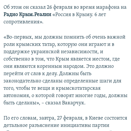
ПРИСОЕДИНЯЙТЕСЬ!
ПОБЕДИТЕЛЕЙ НЕ СУДЯТ?
Об этом он сказал 26 февраля во время марафона на
Радио Крым.Реалии
«Россия в Крыму. 6 лет
КРЫМ.НЕПОКОРЕННЫЙ
сопротивления».
ELIFBE
«Во-первых, мы должны помнить об очень важной
УКРАИНСКАЯ ПРОБЛЕМА КРЫМА
роли крымских татар, которую они играют и в
Все сайты RFE/RL
поддержке украинской независимости, и
собственно в том, что Крым является местом, где
они являются коренным народом. Это должно
перейти от слов к делу. Должны быть
законодательно сделаны определенные шаги для
того, чтобы те вещи и крымскотатарская
автономия, о которой говорят многие годы, должны
быть сделаны», – сказал Вакарчук.
По его словам, завтра, 27 февраля, в Киеве состоится
детальное разъяснение инициативы партии