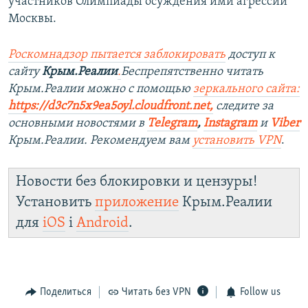
участников Олимпиады осуждения ими агрессии
Москвы.
Роскомнадзор пытается заблокировать
доступ к
сайту
Крым.Реалии
.
Беспрепятственно читать
Крым.Реалии можно с помощью
зеркального сайта:
https://d3c7n5x9ea5oyl.cloudfront.net,
следите за
основными новостями в
Telegram
,
Instagram
и
Viber
Крым.Реалии. Рекомендуем вам
установить VPN
.
Новости без блокировки и цензуры!
Установить
приложение
Крым.Реалии
для
iOS
і
Android
.
Поделиться
Читать без VPN
Follow us