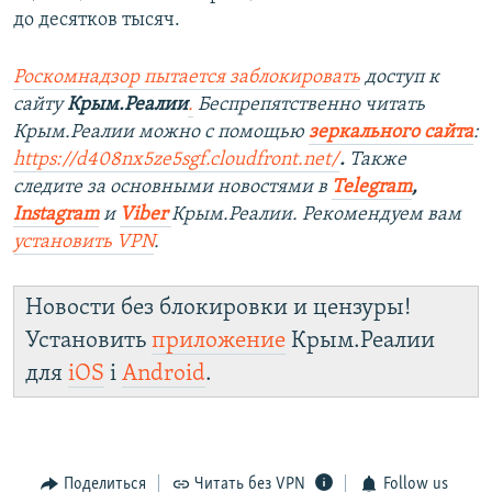
до десятков тысяч.
Роскомнадзор пытается заблокировать
доступ к
сайту
Крым.Реалии
.
Беспрепятственно читать
Крым.Реалии можно с помощью
зеркального сайта
:
https://d408nx5ze5sgf.cloudfront.net/
.
Также
следите за основными новостями в
Telegram
,
Instagram
и
Viber
Крым.Реалии. Рекомендуем вам
установить
VPN
.
Новости без блокировки и цензуры!
Установить
приложение
Крым.Реалии
для
iOS
і
Android
.
Поделиться
Читать без VPN
Follow us