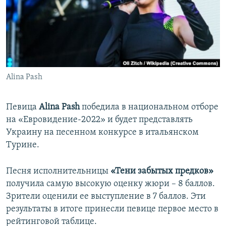
ПРИСОЕДИНЯЙТЕСЬ!
ПОБЕДИТЕЛЕЙ НЕ СУДЯТ?
КРЫМ.НЕПОКОРЕННЫЙ
ELIFBE
УКРАИНСКАЯ ПРОБЛЕМА КРЫМА
Все сайты RFE/RL
Alina Pash
Певица
Alina Pash
победила в национальном отборе
на «Евровидение-2022» и будет представлять
Украину на песенном конкурсе в итальянском
Турине.
Песня исполнительницы
«Тени забытых предков»
получила самую высокую оценку жюри – 8 баллов.
Зрители оценили ее выступление в 7 баллов. Эти
результаты в итоге принесли певице первое место в
рейтинговой таблице.