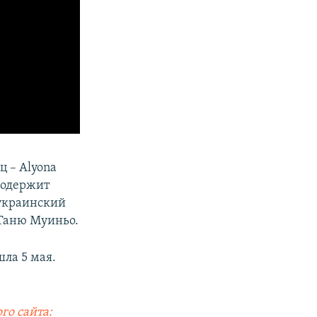
ц – Alyona
 содержит
 украинский
 Таню Муиньо.
ла 5 мая.
го сайта: