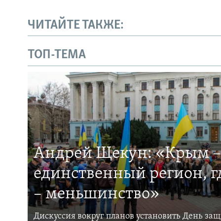
ЧИТАЙТЕ ТАКЖЕ:
ТОП-ТЕМА
Андрей Щекун: «Крым –
единственный регион, 
– меньшинство»
Дискуссия вокруг планов установить День за