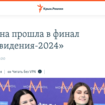
на прошла в финал
видения-2024»
8:00
ся
Читать без VPN