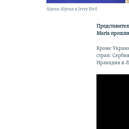
Аlyona Аlyona и Jerry Heil
Представител
Maria прошли
Кроме Украин
стран: Сербия
Ирландия и Л