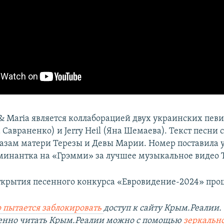
& Maria является коллаборацией двух украинских певи
 Савраненко) и Jerry Heil (Яна Шемаева). Текст песни
разам матери Терезы и Девы Марии. Номер поставила
минантка на «Грэмми» за лучшее музыкальное видео
крытия песенного конкурса «Евровидение-2024» прош
 пытается заблокировать
доступ к сайту Крым.Реалии.
венно читать Крым.Реалии можно с помощью
зеркально