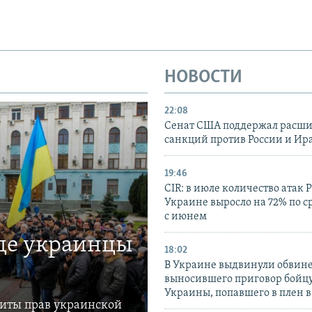
НОВОСТИ
22:08
Сенат США поддержал расш
санкций против России и Ир
19:46
CIR: в июле количество атак 
Украине выросло на 72% по 
с июнем
где украинцы
18:02
В Украине выдвинули обвине
выносившего приговор бойц
Украины, попавшего в плен 
щиты прав украинской