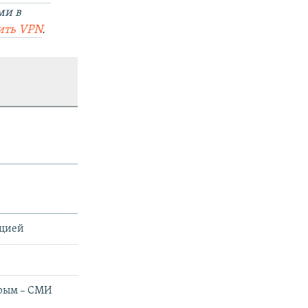
ми в
ить
VPN
.
ацией
Крым – СМИ