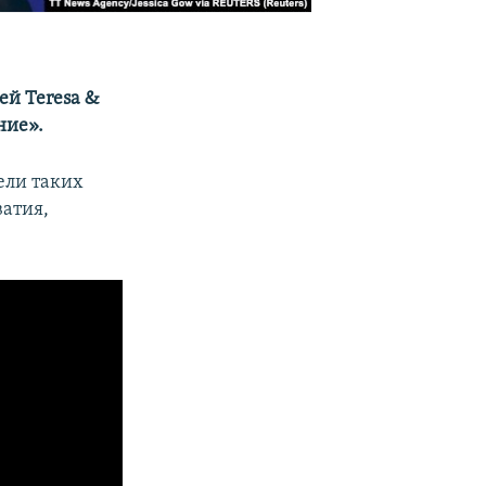
ей Teresa &
ние».
ели таких
ватия,