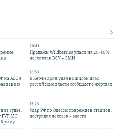
20:41
ирение
Продажи Wildberries упали на 20-40%
ана
после атак ВСУ – СМИ
18:53
РФ на АЗС в
В Керчи дрон упал на жилой дом:
сравнению
российские власти сообщают о жертвах
17:28
ние судье,
Удар РФ по Одессе: поврежден стадион,
у ГУР МО
пострадал человек – власти
в Крыму