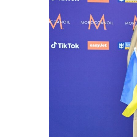
ПОБЕДИТЕЛЕЙ НЕ СУДЯТ?
КРЫМ.НЕПОКОРЕННЫЙ
ELIFBE
УКРАИНСКАЯ ПРОБЛЕМА КРЫМА