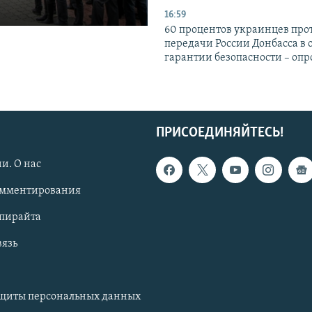
16:59
60 процентов украинцев про
передачи России Донбасса в 
гарантии безопасности – опр
ПРИСОЕДИНЯЙТЕСЬ!
и. О нас
омментирования
опирайта
вязь
ащиты персональных данных