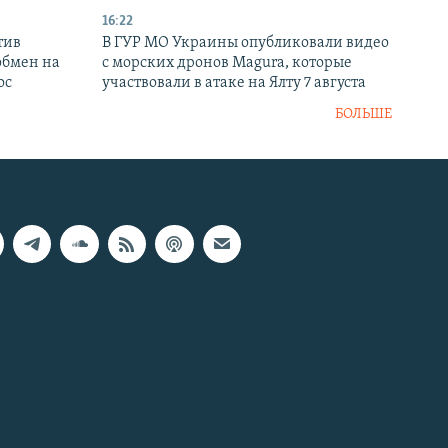
16:22
тив
В ГУР МО Украины опубликовали видео
обмен на
с морских дронов Magura, которые
ос
участвовали в атаке на Ялту 7 августа
БОЛЬШЕ