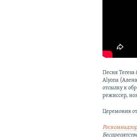
Песня Teresa 
Alyona (Алена
отсылку к об
режиссер, но
Церемония от
Роскомнадзор
Беспрепятст