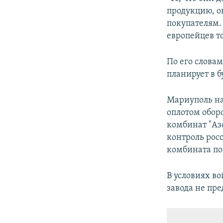
продукцию, о
покупателям. 
европейцев т
По его слова
планирует в б
Мариуполь на
оплотом обор
комбинат "Аз
контроль рос
комбината по
В условиях в
завода не пр