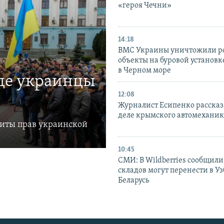
«героя Чечни»
14:18
ВМС Украины уничтожили р
объекты на буровой установ
в Черном море
где украинцы
12:08
Журналист Есипенко рассказ
деле крымского автомехани
щиты прав украинской
10:45
СМИ: В Wildberries сообщили,
складов могут перенести в У
Беларусь