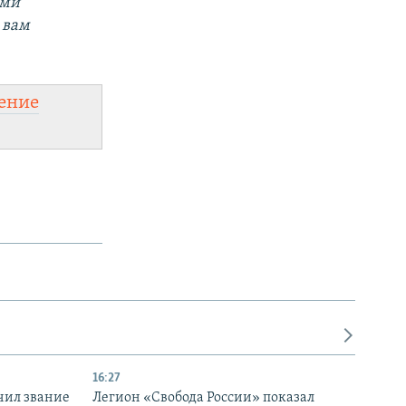
ыми
 вам
ение
16:27
чил звание
Легион «Свобода России» показал