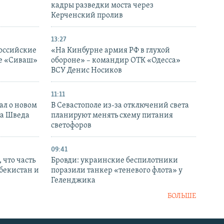
кадры разведки моста через
Керченский пролив
13:27
оссийские
«На Кинбурне армия РФ в глухой
ке «Сиваш»
обороне» – командир ОТК «Одесса»
ВСУ Денис Носиков
11:11
ал о новом
В Севастополе из-за отключений света
ка Шведа
планируют менять схему питания
светофоров
09:41
 что часть
Бровди: украинские беспилотники
збекистан и
поразили танкер «теневого флота» у
Геленджика
БОЛЬШЕ