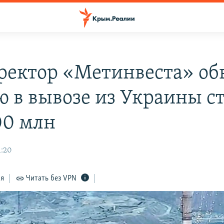
ректор «Метинвеста» об
ю в вывозе из Украины с
00 млн
1:20
ся
Читать без VPN