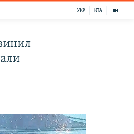
УКР
КТА
винил
тали