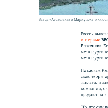
Завод «Азовсталь» в Мариуполе, иллюс
Россия вывез
интервью
BB
Рыженков
. Е
металлургиче
металлургиче
По словам Ры
свою территор
заплатили за
компании, ок
продают на в
"То, что они 