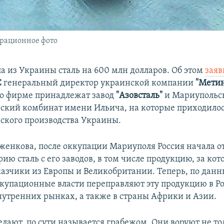
трационное фото
ла из Украины сталь на 600 млн долларов. Об этом
заяв
C
генеральный директор украинской компании
"Мети
го фирме принадлежат завод
"Азовсталь"
и Мариупольс
ский комбинат имени Ильича, на которые приходилос
ского производства Украины.
женкова, после оккупации Мариуполя Россия начала о
ию сталь с его заводов, в том числе продукцию, за ко
казчики из Европы и Великобритании. Теперь, по данн
купационные власти переправляют эту продукцию в Р
нутренних рынках, а также в страны Африки и Азии.
делают, по сути называется грабежом. Они воруют не т