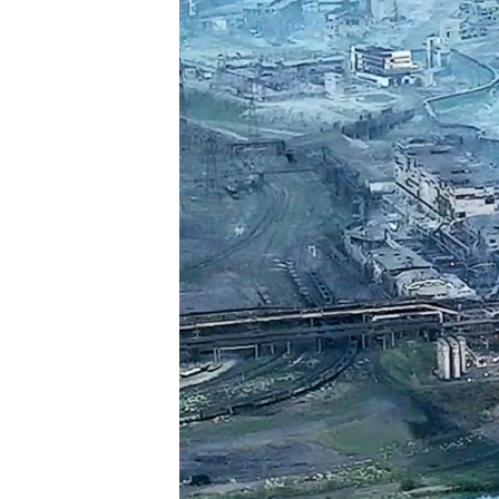
ПОБЕДИТЕЛЕЙ НЕ СУДЯТ?
КРЫМ.НЕПОКОРЕННЫЙ
ELIFBE
УКРАИНСКАЯ ПРОБЛЕМА КРЫМА