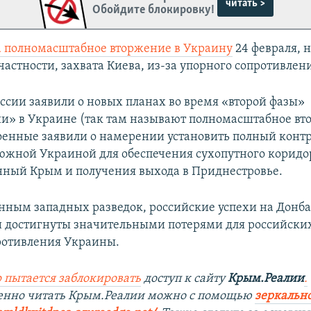
читать >
Обойдите блокировку!
а полномасштабное вторжение в Украину
24 февраля, н
частности, захвата Киева, из-за упорного сопротивлен
оссии заявили о новых планах во время «второй фазы»
и» в Украине (так там называют полномасштабное вт
оенные заявили о намерении установить полный контр
южной Украиной для обеспечения сухопутного коридо
ный Крым и получения выхода в Приднестровье.
анным западных разведок, российские успехи на Донба
 достигнуты значительными потерями для российских
ротивления Украины.
 пытается заблокировать
доступ к сайту
Крым.Реалии
.
венно читать Крым.Реалии можно с помощью
зеркально