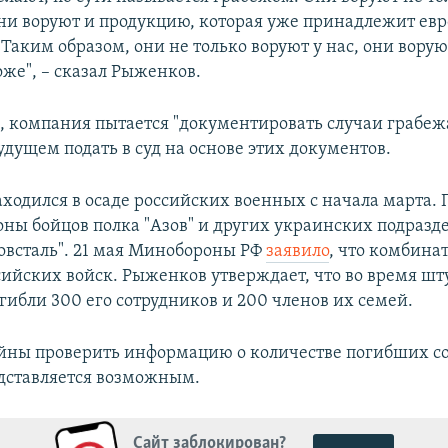
ни воруют и продукцию, которая уже принадлежит ев
Таким образом, они не только воруют у нас, они ворую
оже", – сказал Рыженков.
м, компания пытается "документировать случаи грабеж
удущем подать в суд на основе этих документов.
ходился в осаде российских военных с начала марта.
оны бойцов полка "Азов" и других украинских подразд
овсталь". 21 мая Минобороны РФ
заявило
, что комбина
сийских войск. Рыженков утверждает, что во время ш
гибли 300 его сотрудников и 200 членов их семей.
ойны проверить информацию о количестве погибших с
едставляется возможным.
Сайт заблокирован?