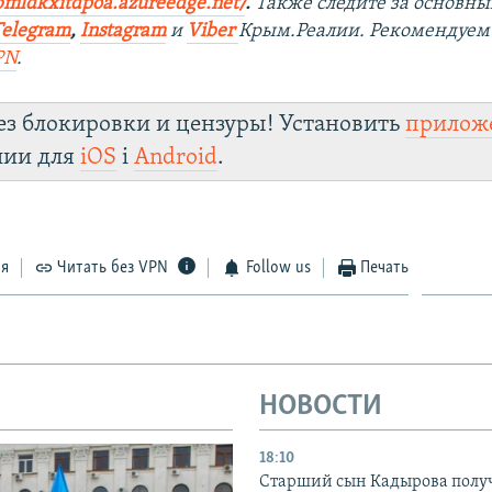
bmldkxitdpoa.azureedge.net/
.
Также следите за основн
Telegram
,
Instagram
и
Viber
Крым.Реалии. Рекомендуем
PN
.
ез блокировки и цензуры! Установить
прилож
лии для
iOS
і
Android
.
ся
Читать без VPN
Follow us
Печать
НОВОСТИ
18:10
Старший сын Кадырова полу