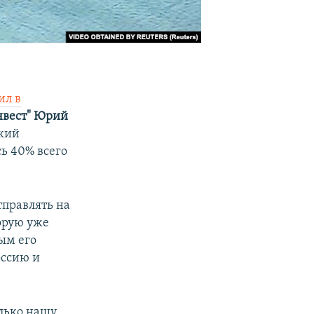
ил в
нвест" Юрий
кий
ь 40% всего
тправлять на
торую уже
ым его
оссию и
олько нашу