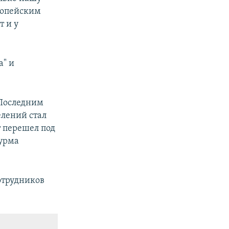
ропейским
т и у
а" и
 Последним
елений стал
т перешел под
турма
отрудников