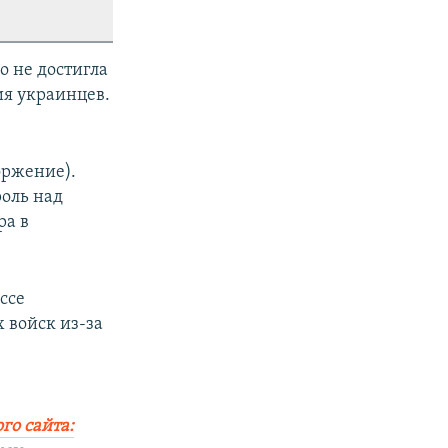
о не достигла
ия украинцев.
оржение).
оль над
ра в
ссе
 войск из-за
го сайта: