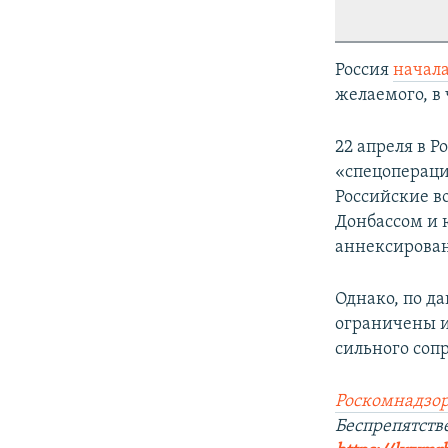
Россия
начал
желаемого, в 
22 апреля в Р
«спецопераци
Российские в
Донбассом и 
аннексирован
Однако, по д
ограничены и
сильного соп
Роскомнадзор
Беспрепятст