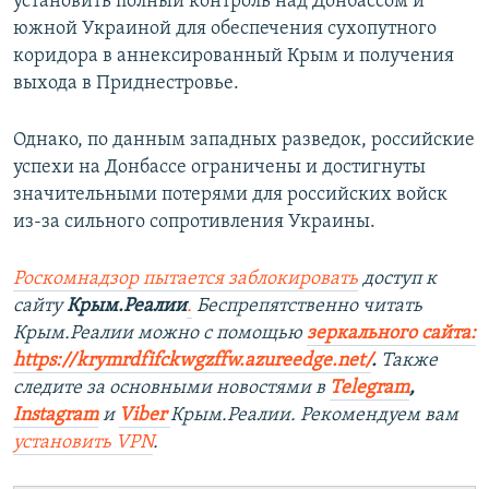
установить полный контроль над Донбассом и
южной Украиной для обеспечения сухопутного
коридора в аннексированный Крым и получения
выхода в Приднестровье.
Однако, по данным западных разведок, российские
успехи на Донбассе ограничены и достигнуты
значительными потерями для российских войск
из-за сильного сопротивления Украины.
Роскомнадзор пытается заблокировать
доступ к
сайту
Крым.Реалии
.
Беспрепятственно читать
Крым.Реалии можно с помощью
зеркального сайта:
https://krymrdfifckwgzffw.azureedge.net/
. ​
Также
следите за основными новостями в
Telegram
,
Instagram
и
Viber
Крым.Реалии. Рекомендуем вам
установить
VPN
.