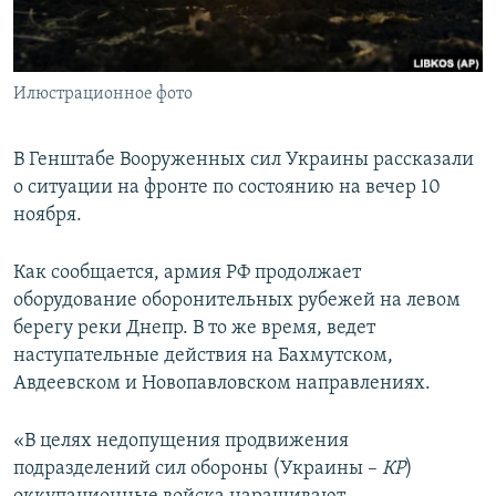
ПРИСОЕДИНЯЙТЕСЬ!
ПОБЕДИТЕЛЕЙ НЕ СУДЯТ?
КРЫМ.НЕПОКОРЕННЫЙ
Илюстрационное фото
ELIFBE
УКРАИНСКАЯ ПРОБЛЕМА КРЫМА
В Генштабе Вооруженных сил Украины рассказали
Все сайты RFE/RL
о ситуации на фронте по состоянию на вечер 10
ноября.
Как сообщается, армия РФ продолжает
оборудование оборонительных рубежей на левом
берегу реки Днепр. В то же время, ведет
наступательные действия на Бахмутском,
Авдеевском и Новопавловском направлениях.
«В целях недопущения продвижения
подразделений сил обороны (Украины –
КР
)