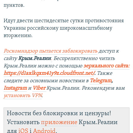
пунктов.
Идут двести шестидесятые сутки противостояния
Украины российскому широкомасштабному
вторжению.
Роскомнадзор пытается заблокировать
доступ к
сайту
Крым.Реалии
.
Беспрепятственно читать
Крым.Реалии мож
но с помощью
зеркального сайта:
https://d1axlkqxm41y9z.cloudfront.net/
. ​
Также
следите за основными новостями в
Telegram
,
Instagra
m
и
Viber
Крым.Реалии. Рекомендуем вам
установить
VPN
.
Новости без блокировки и цензуры!
Установить
приложение
Крым.Реалии
для
iOS
і
Android
.