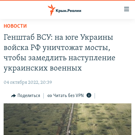
Доступность
ссылки
Вернуться
НОВОСТИ
к
НОВОСТИ
Генштаб ВСУ: на юге Украины
основному
СПЕЦПРОЕКТЫ
содержанию
войска РФ уничтожат мосты,
ВОДА
Вернутся
ГРУЗ 200
чтобы замедлить наступление
к
ИСТОРИЯ
КАРТА ВОЕННЫХ ОБЪЕКТОВ КРЫМА
украинских военных
главной
ЕЩЕ
11 ЛЕТ ОККУПАЦИИ КРЫМА. 11 ИСТОРИЙ СОПРОТИВЛЕНИЯ
навигации
04 октября 2022, 20:39
Вернутся
РАДІО СВОБОДА
ИНТЕРАКТИВ
к
Поделиться
Читать без VPN
КАК ОБОЙТИ БЛОКИРОВКУ
ИНФОГРАФИКА
поиску
ТЕЛЕПРОЕКТ КРЫМ.РЕАЛИИ
Українською
СОВЕТЫ ПРАВОЗАЩИТНИКОВ
Qırımtatar
ПРОПАВШИЕ БЕЗ ВЕСТИ