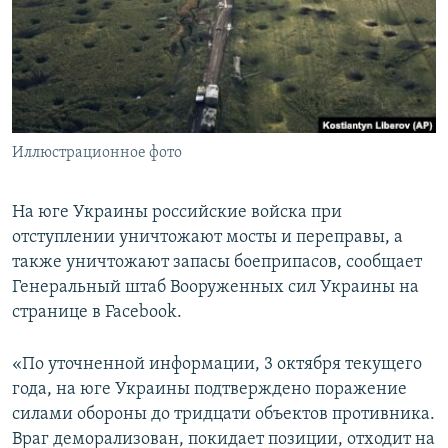
ПРИСОЕДИНЯЙТЕСЬ!
ПОБЕДИТЕЛЕЙ НЕ СУДЯТ?
КРЫМ.НЕПОКОРЕННЫЙ
ELIFBE
УКРАИНСКАЯ ПРОБЛЕМА КРЫМА
Все сайты RFE/RL
Иллюстрационное фото
На юге Украины российские войска при
отступлении уничтожают мосты и переправы, а
также уничтожают запасы боеприпасов, сообщает
Генеральный штаб Вооруженных сил Украины на
странице в Facebook.
«По уточненной информации, 3 октября текущего
года, на юге Украины подтверждено поражение
силами обороны до тридцати объектов противника.
Враг деморализован, покидает позиции, отходит на