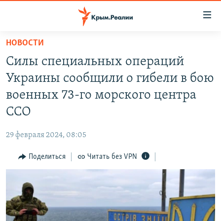
Доступность
ссылки
Вернуться
НОВОСТИ
к
НОВОСТИ
Силы специальных операций
основному
СПЕЦПРОЕКТЫ
содержанию
Украины сообщили о гибели в бою
ВОДА
Вернутся
ГРУЗ 200
военных 73-го морского центра
к
ИСТОРИЯ
КАРТА ВОЕННЫХ ОБЪЕКТОВ КРЫМА
ССО
главной
ЕЩЕ
11 ЛЕТ ОККУПАЦИИ КРЫМА. 11 ИСТОРИЙ СОПРОТИВЛЕНИЯ
навигации
29 февраля 2024, 08:05
Вернутся
РАДІО СВОБОДА
ИНТЕРАКТИВ
к
Поделиться
Читать без VPN
КАК ОБОЙТИ БЛОКИРОВКУ
ИНФОГРАФИКА
поиску
ТЕЛЕПРОЕКТ КРЫМ.РЕАЛИИ
Українською
СОВЕТЫ ПРАВОЗАЩИТНИКОВ
Qırımtatar
ПРОПАВШИЕ БЕЗ ВЕСТИ