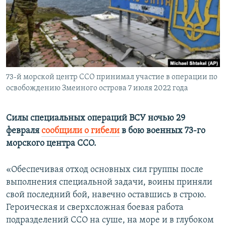
ПРИСОЕДИНЯЙТЕСЬ!
ПОБЕДИТЕЛЕЙ НЕ СУДЯТ?
КРЫМ.НЕПОКОРЕННЫЙ
ELIFBE
УКРАИНСКАЯ ПРОБЛЕМА КРЫМА
Все сайты RFE/RL
73-й морской центр ССО принимал участие в операции по
освобождению Змеиного острова 7 июля 2022 года
Силы специальных операций ВСУ ночью 29
февраля
сообщили о гибели
в бою военных 73-го
морского центра ССО.
«Обеспечивая отход основных сил группы после
выполнения специальной задачи, воины приняли
свой последний бой, навечно оставшись в строю.
Героическая и сверхсложная боевая работа
подразделений ССО на суше, на море и в глубоком