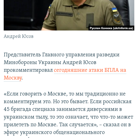
ПРИСОЕДИНЯЙТЕСЬ!
ПОБЕДИТЕЛЕЙ НЕ СУДЯТ?
КРЫМ.НЕПОКОРЕННЫЙ
ELIFBE
Андрей Юсов
УКРАИНСКАЯ ПРОБЛЕМА КРЫМА
Все сайты RFE/RL
Представитель Главного управления разведки
Минобороны Украины Андрей Юсов
прокомментировал
сегодняшние атаки БПЛА на
Москву
.
«Если говорить о Москве, то мы традиционно не
комментируем это. Но это бывает. Если российская
45 бригада спецназа занимается диверсиями в
украинском тылу, то это означает, что что-то может
прилететь по Москве. Так случается», – сказал он в
эфире украинского общенационального