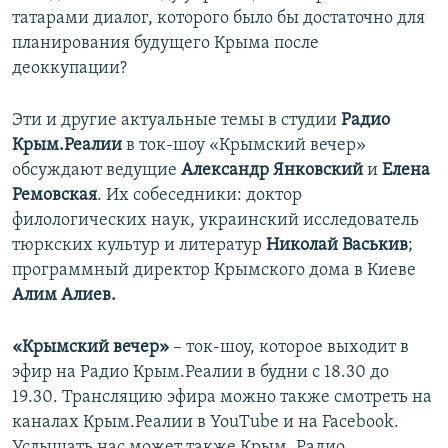
татарами диалог, которого было бы достаточно для
планирования будущего Крыма после
деоккупации?
Эти и другие актуальные темы в студии
Радио
Крым.Реалии
в ток-шоу «Крымский вечер»
обсуждают ведущие
Александр Янковский
и
Елена
Ремовская
. Их собеседники: доктор
филологических наук, украинский исследователь
тюркских культур и литератур
Николай Васькив
;
программный директор Крымского дома в Киеве
Алим Алиев.
«Крымский вечер»
– ток-шоу, которое выходит в
эфир на Радио Крым.Реалии в будни с 18.30 до
19.30. Трансляцию эфира можно также смотреть на
каналах Крым.Реалии в YouTube и на Facebook.
Услышать нас может также Крым. Радио