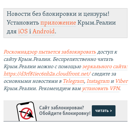
Новости без блокировки и цензуры!
Установить
приложение
Крым.Реалии
для
iOS
і
Android
.
Роскомнадзор пытается заблокировать
доступ к
сайту Крым.Реалии. Беспрепятственно читать
Крым.Реалии можно с помощью
зеркального сайта:
https://d3rf81iec6nh2a.cloudfront.net/
следите за
основными новостями в
Telegram
,
Instagram
и
Viber
Крым.Реалии. Рекомендуем вам
установить VPN
.
Сайт заблокирован?
читать >
Обойдите блокировку!